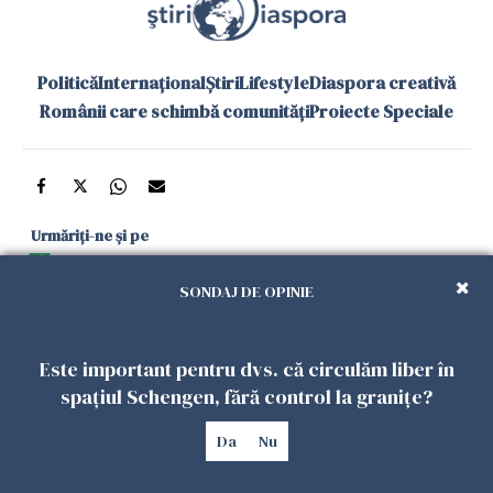
Politică
Internațional
Știri
Lifestyle
Diaspora creativă
Românii care schimbă comunități
Proiecte Speciale
Urmăriți-ne și pe
Google News
SONDAJ DE OPINIE
și în aplicațiile mobile
Este important pentru dvs. că circulăm liber în
Politica de
Politica
Gestionați
Contact
Declarație de
spațiul Schengen, fără control la granițe?
confidențialitate
Cookies
preferințele
accesibilitate
Da
Nu
Copyright 2026. Toate drepturile rezervate.