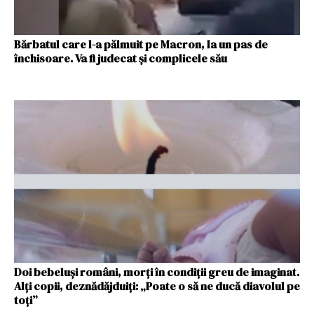
Bărbatul care l-a pălmuit pe Macron, la un pas de
închisoare. Va fi judecat şi complicele său
Doi bebeluși români, morți în condiții greu de imaginat.
Alți copii, deznădăjduiți: „Poate o să ne ducă diavolul pe
toți”