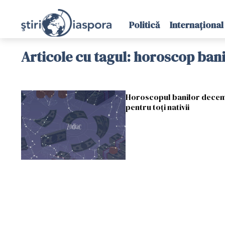
Politică
Internațional
Articole cu tagul: horoscop ban
Horoscopul banilor decembr
pentru toți nativii