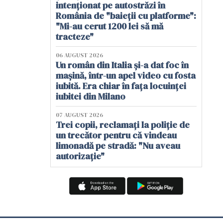
intenționat pe autostrăzi în
România de "baieții cu platforme":
"Mi-au cerut 1200 lei să mă
tracteze"
06 AUGUST 2026
Un român din Italia și-a dat foc în
mașină, într-un apel video cu fosta
iubită. Era chiar în fața locuinței
iubitei din Milano
07 AUGUST 2026
Trei copii, reclamați la poliție de
un trecător pentru că vindeau
limonadă pe stradă: "Nu aveau
autorizație"