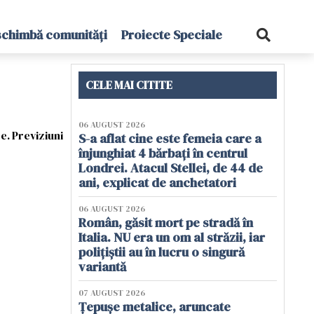
schimbă comunități
Proiecte Speciale
CELE MAI CITITE
06 AUGUST 2026
e. Previziuni
S-a aflat cine este femeia care a
înjunghiat 4 bărbați în centrul
Londrei. Atacul Stellei, de 44 de
ani, explicat de anchetatori
06 AUGUST 2026
Român, găsit mort pe stradă în
Italia. NU era un om al străzii, iar
polițiștii au în lucru o singură
variantă
07 AUGUST 2026
Țepușe metalice, aruncate