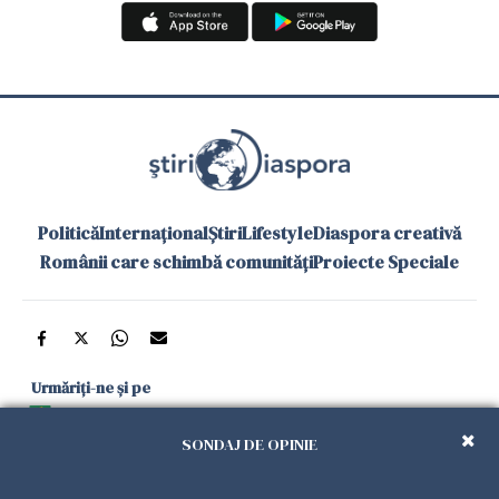
Politică
Internațional
Știri
Lifestyle
Diaspora creativă
Românii care schimbă comunități
Proiecte Speciale
Urmăriți-ne și pe
Google News
SONDAJ DE OPINIE
și în aplicațiile mobile