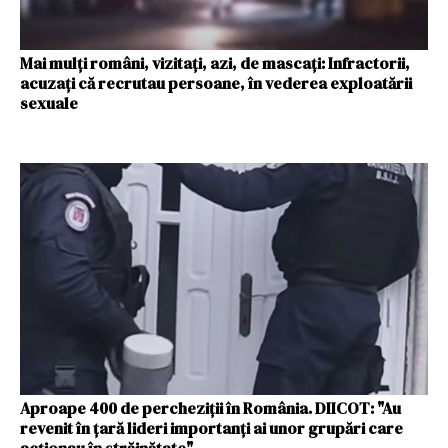
Mai mulți români, vizitați, azi, de mascați: Infractorii,
acuzați că recrutau persoane, în vederea exploatării
sexuale
Aproape 400 de percheziţii în România. DIICOT: "Au
revenit în ţară lideri importanţi ai unor grupări care