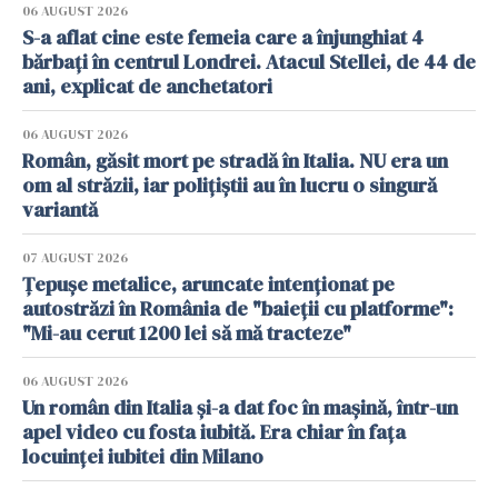
06 AUGUST 2026
S-a aflat cine este femeia care a înjunghiat 4
bărbați în centrul Londrei. Atacul Stellei, de 44 de
ani, explicat de anchetatori
06 AUGUST 2026
Român, găsit mort pe stradă în Italia. NU era un
om al străzii, iar polițiștii au în lucru o singură
variantă
07 AUGUST 2026
Țepușe metalice, aruncate intenționat pe
autostrăzi în România de "baieții cu platforme":
"Mi-au cerut 1200 lei să mă tracteze"
06 AUGUST 2026
Un român din Italia și-a dat foc în mașină, într-un
apel video cu fosta iubită. Era chiar în fața
locuinței iubitei din Milano