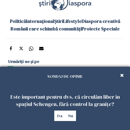
Politică
Internațional
Știri
Lifestyle
Diaspora creativă
Românii care schimbă comunități
Proiecte Speciale
Urmăriți-ne și pe
Google News
SONDAJ DE OPINIE
și în aplicațiile mobile
Este important pentru dvs. că circulăm liber în
Politica de
Politica
Gestionați
Contact
Declarație de
spațiul Schengen, fără control la granițe?
confidențialitate
Cookies
preferințele
accesibilitate
Da
Nu
Copyright 2026. Toate drepturile rezervate.