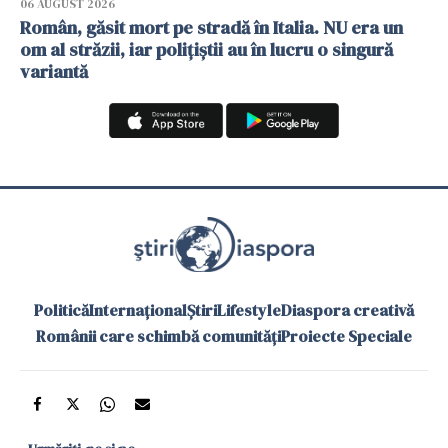
06 AUGUST 2026
Român, găsit mort pe stradă în Italia. NU era un
om al străzii, iar polițiștii au în lucru o singură
variantă
Politică
Internațional
Știri
Lifestyle
Diaspora creativă
Românii care schimbă comunități
Proiecte Speciale