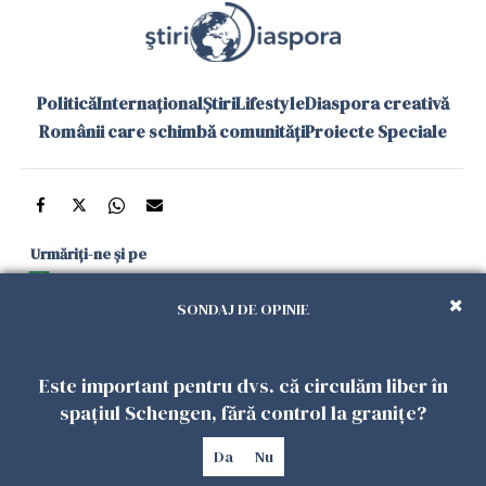
Politică
Internațional
Știri
Lifestyle
Diaspora creativă
Românii care schimbă comunități
Proiecte Speciale
Urmăriți-ne și pe
Google News
SONDAJ DE OPINIE
și în aplicațiile mobile
Este important pentru dvs. că circulăm liber în
Politica de
Politica
Gestionați
Contact
Declarație de
spațiul Schengen, fără control la granițe?
confidențialitate
Cookies
preferințele
accesibilitate
Da
Nu
Copyright 2026. Toate drepturile rezervate.