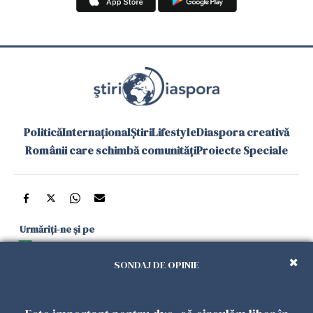
Politică
Internațional
Știri
Lifestyle
Diaspora creativă
Românii care schimbă comunități
Proiecte Speciale
Urmăriți-ne și pe
Google News
SONDAJ DE OPINIE
și în aplicațiile mobile