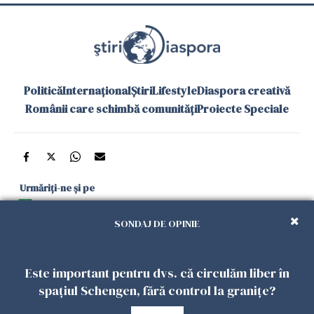
Politică
Internațional
Știri
Lifestyle
Diaspora creativă
Românii care schimbă comunități
Proiecte Speciale
Urmăriți-ne și pe
Google News
SONDAJ DE OPINIE
și în aplicațiile mobile
Este important pentru dvs. că circulăm liber în
Politica de
Politica
Gestionați
Contact
Declarație de
spațiul Schengen, fără control la granițe?
confidențialitate
Cookies
preferințele
accesibilitate