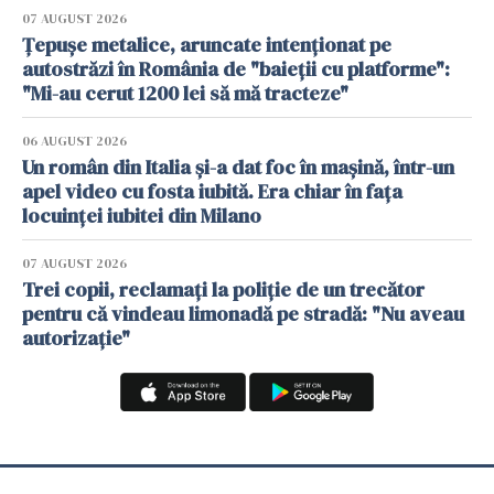
07 AUGUST 2026
Țepușe metalice, aruncate intenționat pe
autostrăzi în România de "baieții cu platforme":
"Mi-au cerut 1200 lei să mă tracteze"
06 AUGUST 2026
Un român din Italia și-a dat foc în mașină, într-un
apel video cu fosta iubită. Era chiar în fața
locuinței iubitei din Milano
07 AUGUST 2026
Trei copii, reclamați la poliție de un trecător
pentru că vindeau limonadă pe stradă: "Nu aveau
autorizație"