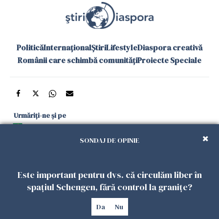
Politică
Internațional
Știri
Lifestyle
Diaspora creativă
Românii care schimbă comunități
Proiecte Speciale
Urmăriți-ne și pe
Google News
SONDAJ DE OPINIE
și în aplicațiile mobile
Este important pentru dvs. că circulăm liber în
Politica de
Politica
Gestionați
Contact
Declarație de
spațiul Schengen, fără control la granițe?
confidențialitate
Cookies
preferințele
accesibilitate
Da
Nu
Copyright 2026. Toate drepturile rezervate.