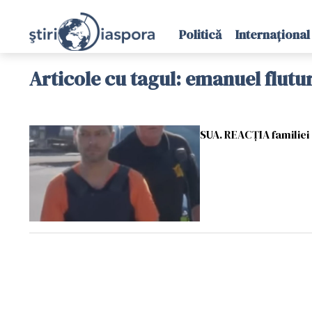
Politică
Internațional
Articole cu tagul: emanuel flutu
SUA. REACȚIA familiei 