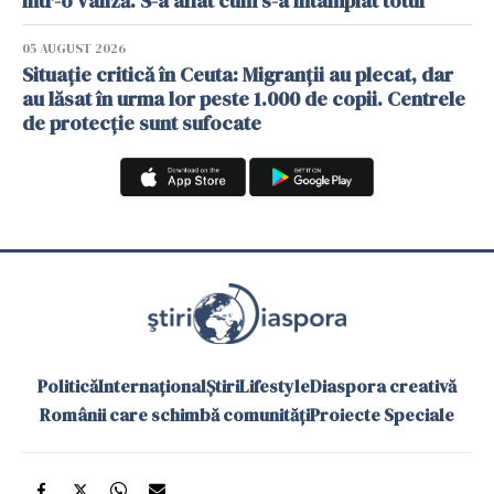
într-o valiză. S-a aflat cum s-a întâmplat totul
05 AUGUST 2026
Situație critică în Ceuta: Migranții au plecat, dar
au lăsat în urma lor peste 1.000 de copii. Centrele
de protecție sunt sufocate
Politică
Internațional
Știri
Lifestyle
Diaspora creativă
Românii care schimbă comunități
Proiecte Speciale