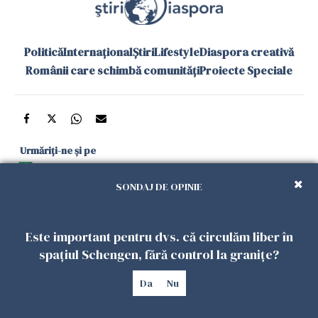
Politică
Internațional
Știri
Lifestyle
Diaspora creativă
Românii care schimbă comunități
Proiecte Speciale
Urmăriți-ne și pe
Google News
SONDAJ DE OPINIE
și în aplicațiile mobile
Este important pentru dvs. că circulăm liber în
Politica de
Politica
Gestionați
Contact
Declarație de
spațiul Schengen, fără control la granițe?
confidențialitate
Cookies
preferințele
accesibilitate
Da
Nu
Copyright 2026. Toate drepturile rezervate.