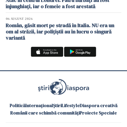
Atac în centrul Londrei. Patru bărbați au fost
înjunghiați, iar o femeie a fost arestată
06 AUGUST 2026
Român, găsit mort pe stradă în Italia. NU era un
om al străzii, iar polițiștii au în lucru o singură
variantă
Politică
Internațional
Știri
Lifestyle
Diaspora creativă
Românii care schimbă comunități
Proiecte Speciale