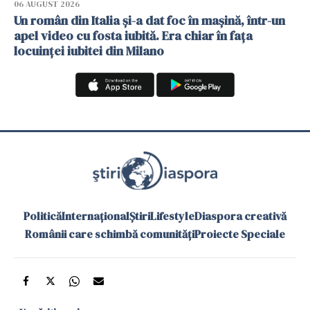
06 AUGUST 2026
Un român din Italia și-a dat foc în mașină, într-un
apel video cu fosta iubită. Era chiar în fața
locuinței iubitei din Milano
Politică
Internațional
Știri
Lifestyle
Diaspora creativă
Românii care schimbă comunități
Proiecte Speciale