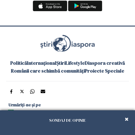
Politică
Internațional
Știri
Lifestyle
Diaspora creativă
Românii care schimbă comunități
Proiecte Speciale
Urmăriți-ne și pe
Google News
SONDAJ DE OPINIE
și în aplicațiile mobile