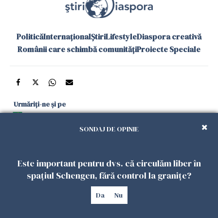
Politică
Internațional
Știri
Lifestyle
Diaspora creativă
Românii care schimbă comunități
Proiecte Speciale
Urmăriți-ne și pe
Google News
SONDAJ DE OPINIE
și în aplicațiile mobile
Este important pentru dvs. că circulăm liber în
Politica de
Politica
Gestionați
Contact
Declarație de
spațiul Schengen, fără control la granițe?
confidențialitate
Cookies
preferințele
accesibilitate
Da
Nu
Copyright 2026. Toate drepturile rezervate.