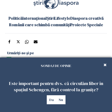
Politică
Internațional
Știri
Lifestyle
Diaspora creativă
Românii care schimbă comunități
Proiecte Speciale
Urmăriți-ne și pe
Google News
SONDAJ DE OPINIE
și în aplicațiile mobile
Este important pentru dvs. că circulăm liber în
Politica de
Politica
Gestionați
Contact
Declarație de
spațiul Schengen, fără control la granițe?
confidențialitate
Cookies
preferințele
accesibilitate
Da
Nu
Copyright 2026. Toate drepturile rezervate.