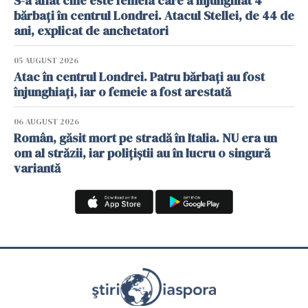
S-a aflat cine este femeia care a înjunghiat 4
bărbați în centrul Londrei. Atacul Stellei, de 44 de
ani, explicat de anchetatori
05 AUGUST 2026
Atac în centrul Londrei. Patru bărbați au fost
înjunghiați, iar o femeie a fost arestată
06 AUGUST 2026
Român, găsit mort pe stradă în Italia. NU era un
om al străzii, iar polițiștii au în lucru o singură
variantă