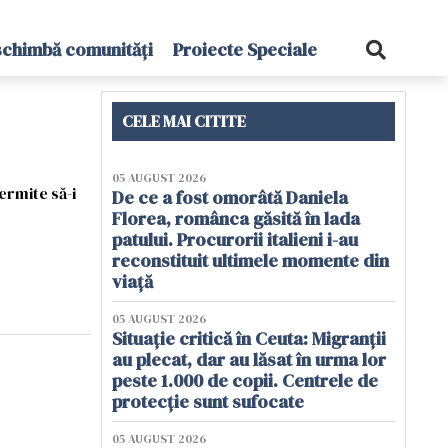
schimbă comunități
Proiecte Speciale
CELE MAI CITITE
05 AUGUST 2026
ermite să-i
De ce a fost omorâtă Daniela
Florea, românca găsită în lada
patului. Procurorii italieni i-au
reconstituit ultimele momente din
viață
05 AUGUST 2026
Situație critică în Ceuta: Migranții
au plecat, dar au lăsat în urma lor
peste 1.000 de copii. Centrele de
protecție sunt sufocate
05 AUGUST 2026