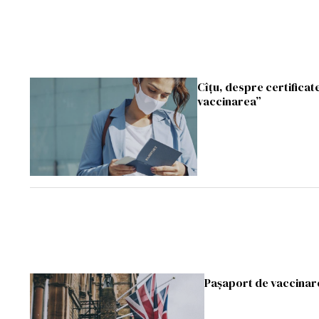
Cîţu, despre certificate
vaccinarea”
Pașaport de vaccinare