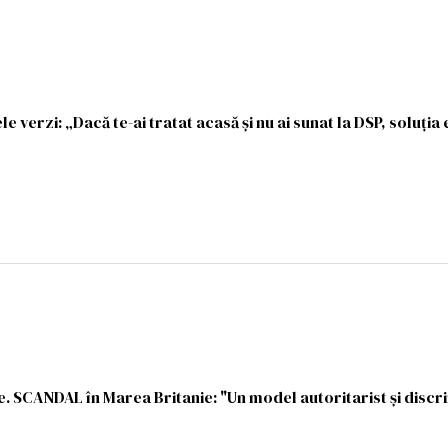
le verzi: „Dacă te-ai tratat acasă și nu ai sunat la DSP, soluția 
. SCANDAL în Marea Britanie: "Un model autoritarist și discr