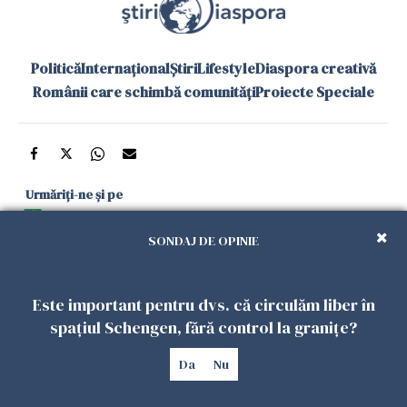
Politică
Internațional
Știri
Lifestyle
Diaspora creativă
Românii care schimbă comunități
Proiecte Speciale
Urmăriți-ne și pe
Google News
SONDAJ DE OPINIE
și în aplicațiile mobile
Este important pentru dvs. că circulăm liber în
Politica de
Politica
Gestionați
Contact
Declarație de
spațiul Schengen, fără control la granițe?
confidențialitate
Cookies
preferințele
accesibilitate
Da
Nu
Copyright 2026. Toate drepturile rezervate.