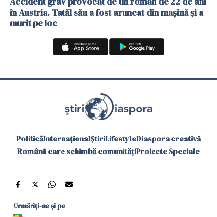
Accident grav provocat de un român de 22 de ani
în Austria. Tatăl său a fost aruncat din mașină și a
murit pe loc
Politică
Internațional
Știri
Lifestyle
Diaspora creativă
Românii care schimbă comunități
Proiecte Speciale
Urmăriți-ne și pe