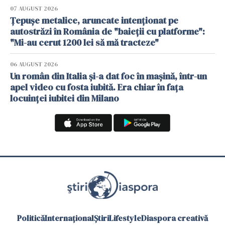
07 AUGUST 2026
Țepușe metalice, aruncate intenționat pe
autostrăzi în România de "baieții cu platforme":
"Mi-au cerut 1200 lei să mă tracteze"
06 AUGUST 2026
Un român din Italia și-a dat foc în mașină, într-un
apel video cu fosta iubită. Era chiar în fața
locuinței iubitei din Milano
Politică
Internațional
Știri
Lifestyle
Diaspora creativă