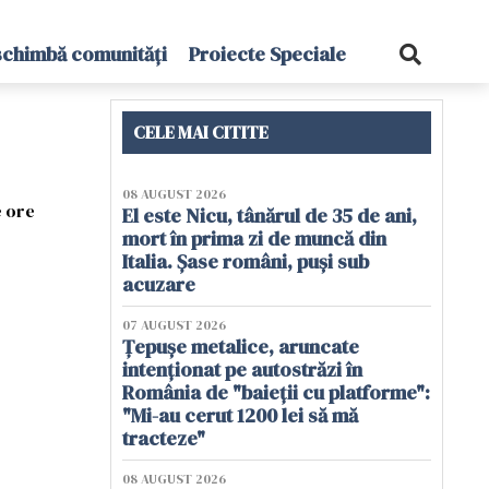
schimbă comunități
Proiecte Speciale
CELE MAI CITITE
08 AUGUST 2026
e ore
El este Nicu, tânărul de 35 de ani,
mort în prima zi de muncă din
Italia. Șase români, puși sub
acuzare
07 AUGUST 2026
Țepușe metalice, aruncate
intenționat pe autostrăzi în
România de "baieții cu platforme":
"Mi-au cerut 1200 lei să mă
tracteze"
08 AUGUST 2026