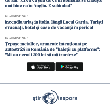
de ani: „Cred că știu de ce în România se trăiește
mai bine ca în Anglia. E schimbat"
08 AUGUST 2026
Incendiu uriaș în Italia, lângă Lacul Garda. Turiști
evacuați, hotel și case de vacanță în pericol
07 AUGUST 2026
Țepușe metalice, aruncate intenționat pe
autostrăzi în România de "baieții cu platforme":
"Mi-au cerut 1200 lei să mă tracteze"