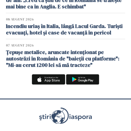
de ani: „Cred că știu de ce în România se trăiește
mai bine ca în Anglia. E schimbat"
08 AUGUST 2026
Incendiu uriaș în Italia, lângă Lacul Garda. Turiști
evacuați, hotel și case de vacanță în pericol
07 AUGUST 2026
Țepușe metalice, aruncate intenționat pe
autostrăzi în România de "baieții cu platforme":
"Mi-au cerut 1200 lei să mă tracteze"