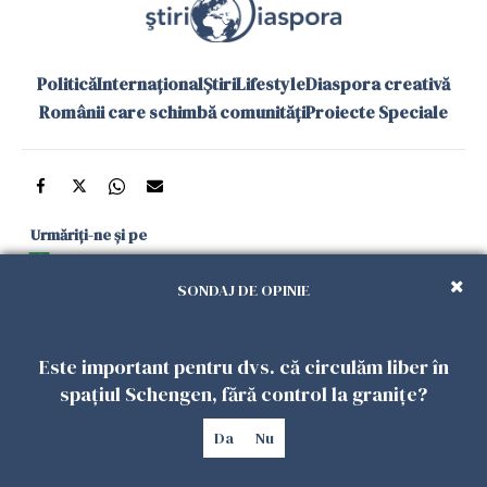
Politică
Internațional
Știri
Lifestyle
Diaspora creativă
Românii care schimbă comunități
Proiecte Speciale
Urmăriți-ne și pe
Google News
SONDAJ DE OPINIE
și în aplicațiile mobile
Este important pentru dvs. că circulăm liber în
Politica de
Politica
Gestionați
Contact
Declarație de
spațiul Schengen, fără control la granițe?
confidențialitate
Cookies
preferințele
accesibilitate
Da
Nu
Copyright 2026. Toate drepturile rezervate.