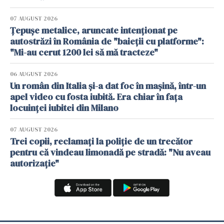
07 AUGUST 2026
Țepușe metalice, aruncate intenționat pe
autostrăzi în România de "baieții cu platforme":
"Mi-au cerut 1200 lei să mă tracteze"
06 AUGUST 2026
Un român din Italia și-a dat foc în mașină, într-un
apel video cu fosta iubită. Era chiar în fața
locuinței iubitei din Milano
07 AUGUST 2026
Trei copii, reclamați la poliție de un trecător
pentru că vindeau limonadă pe stradă: "Nu aveau
autorizație"