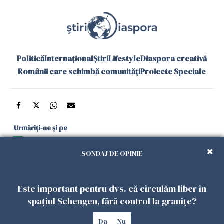
Politică
Internațional
Știri
Lifestyle
Diaspora creativă
Românii care schimbă comunități
Proiecte Speciale
Urmăriți-ne și pe
Google News
SONDAJ DE OPINIE
și în aplicațiile mobile
Este important pentru dvs. că circulăm liber în
Politica de
Politica
Gestionați
Contact
Declarație de
spațiul Schengen, fără control la granițe?
confidențialitate
Cookies
preferințele
accesibilitate
Da
Nu