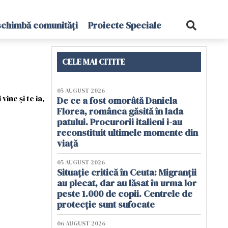
schimbă comunități
Proiecte Speciale
CELE MAI CITITE
05 AUGUST 2026
ne şi te ia,
De ce a fost omorâtă Daniela
Florea, românca găsită în lada
patului. Procurorii italieni i-au
reconstituit ultimele momente din
viață
05 AUGUST 2026
Situație critică în Ceuta: Migranții
au plecat, dar au lăsat în urma lor
peste 1.000 de copii. Centrele de
protecție sunt sufocate
06 AUGUST 2026