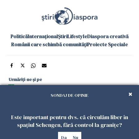
Politică
Internațional
Știri
Lifestyle
Diaspora creativă
Românii care schimbă comunități
Proiecte Speciale
Urmăriți-ne și pe
Google News
SONDAJ DE OPINIE
și în aplicațiile mobile
Este important pentru dvs. că circulăm liber în
Politica de
Politica
Gestionați
Contact
Declarație de
spațiul Schengen, fără control la granițe?
confidențialitate
Cookies
preferințele
accesibilitate
Da
Nu