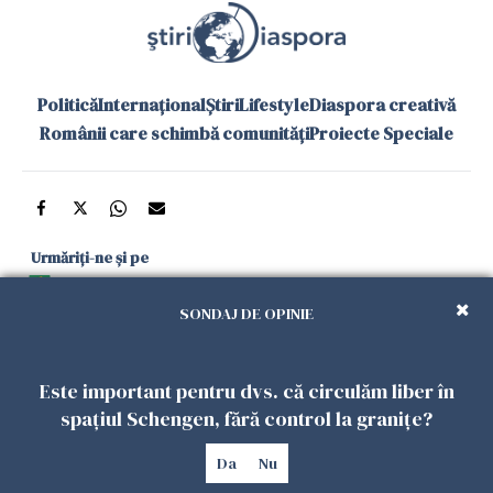
Politică
Internațional
Știri
Lifestyle
Diaspora creativă
Românii care schimbă comunități
Proiecte Speciale
Urmăriți-ne și pe
Google News
SONDAJ DE OPINIE
și în aplicațiile mobile
Este important pentru dvs. că circulăm liber în
Politica de
Politica
Gestionați
Contact
Declarație de
spațiul Schengen, fără control la granițe?
confidențialitate
Cookies
preferințele
accesibilitate
Da
Nu
Copyright 2026. Toate drepturile rezervate.