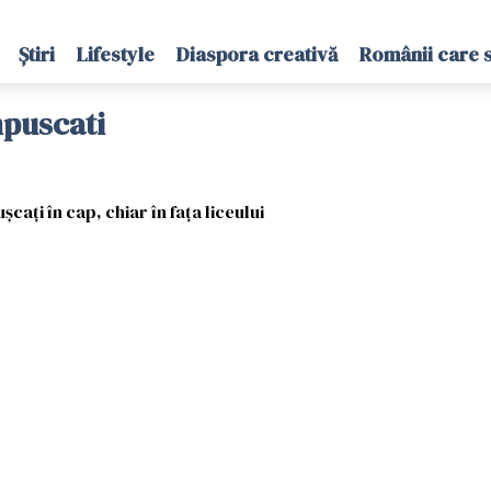
Știri
Lifestyle
Diaspora creativă
Românii care 
mpuscati
caţi în cap, chiar în faţa liceului