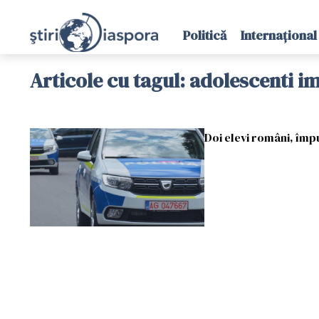
Politică
Internațional
Articole cu tagul: adolescenti i
Doi elevi români, împuş