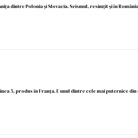
nița dintre Polonia și Slovacia. Seismul, resimțit și în Români
ea 5, produs în Franța. E unul dintre cele mai puternice din 