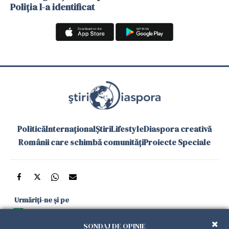
Poliția l-a identificat
Politică
Internațional
Știri
Lifestyle
Diaspora creativă
Românii care schimbă comunități
Proiecte Speciale
Urmăriți-ne și pe
Google News
SONDAJ DE OPINIE
și în aplicațiile mobile