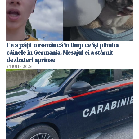
Ce a pățit o româncă în timp ce își plimba
câinele în Germania. Mesajul ei a stârnit
dezbateri aprinse
25 IULIE 2026