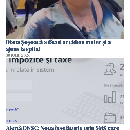
Diana Șoșoacă a făcut accident rutier și a
ajuns la spital
30 IULIE 2026
Alertă DNSC: Noua înșelătorie prin SMS care