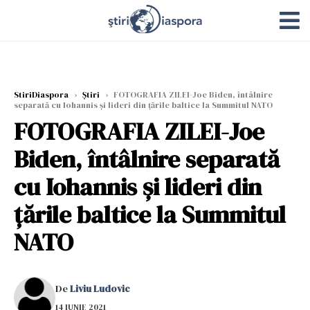
StiriDiaspora
›
Știri
›
FOTOGRAFIA ZILEI-Joe Biden, întâlnire
separată cu Iohannis și lideri din țările baltice la Summitul NATO
FOTOGRAFIA ZILEI-Joe
Biden, întâlnire separată
cu Iohannis și lideri din
țările baltice la Summitul
NATO
De
Liviu Ludovic
14 IUNIE 2021