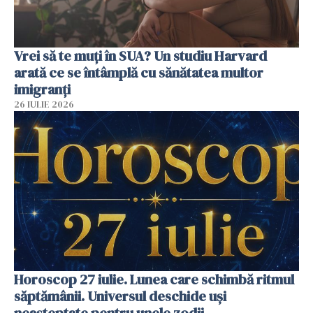
Vrei să te muți în SUA? Un studiu Harvard
arată ce se întâmplă cu sănătatea multor
imigranți
26 IULIE 2026
Horoscop 27 iulie. Lunea care schimbă ritmul
săptămânii. Universul deschide uși