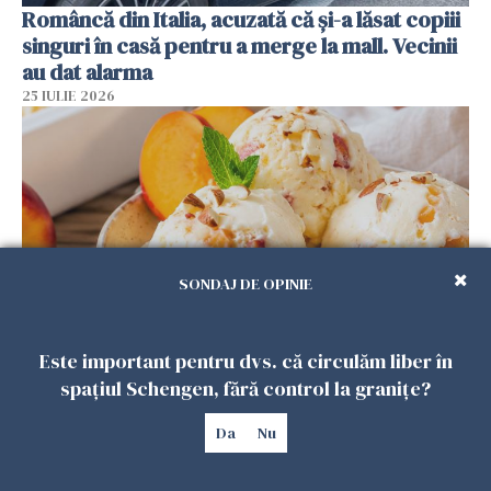
Româncă din Italia, acuzată că și-a lăsat copiii
singuri în casă pentru a merge la mall. Vecinii
au dat alarma
25 IULIE 2026
SONDAJ DE OPINIE
Este important pentru dvs. că circulăm liber în
Înghețata de casă cu nectarine care
spațiul Schengen, fără control la granițe?
cucerește vara. Rețeta fără aparat, gata din
câteva ingrediente
Da
Nu
25 IULIE 2026