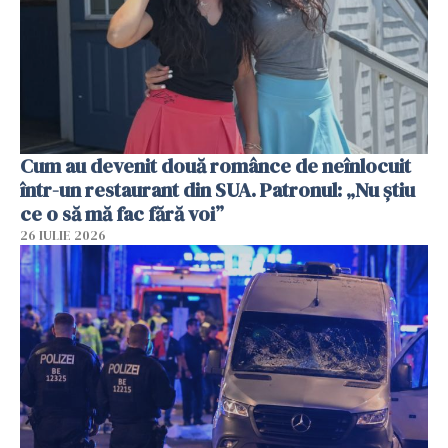
Cum au devenit două românce de neînlocuit
într-un restaurant din SUA. Patronul: „Nu știu
ce o să mă fac fără voi”
26 IULIE 2026