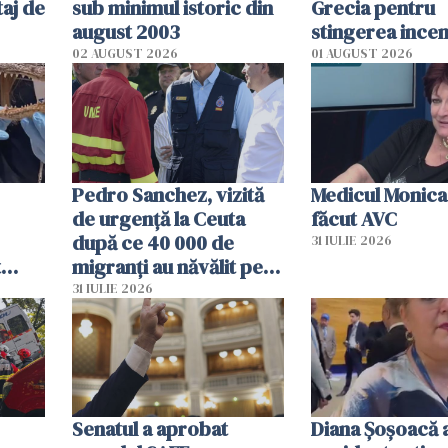
aj de
sub minimul istoric din
Grecia pentru
august 2003
stingerea incen
02 AUGUST 2026
01 AUGUST 2026
Pedro Sanchez, vizită
Medicul Monica
de urgență la Ceuta
făcut AVC
după ce 40 000 de
31 IULIE 2026
t
migranți au năvălit pe
și o
teritoriul spaniol: „Vom
31 IULIE 2026
ni
mobiliza toate
resursele"
Senatul a aprobat
Diana Șoșoacă a