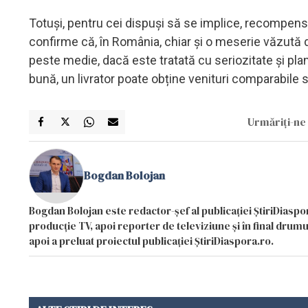
Totuși, pentru cei dispuși să se implice, recompense
confirme că, în România, chiar și o meserie văzută de
peste medie, dacă este tratată cu seriozitate și pla
bună, un livrator poate obține venituri comparabile sa
Urmăriți-ne 
Bogdan Bolojan
Bogdan Bolojan este redactor-șef al publicației ȘtiriDiaspor
producție TV, apoi reporter de televiziune și în final drumul
apoi a preluat proiectul publicației ȘtiriDiaspora.ro.