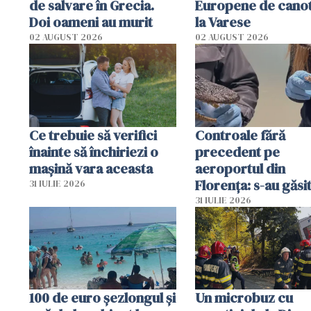
de salvare în Grecia.
Europene de canot
Doi oameni au murit
la Varese
02 AUGUST 2026
02 AUGUST 2026
Ce trebuie să verifici
Controale fără
înainte să închiriezi o
precedent pe
mașină vara aceasta
aeroportul din
Florența: s-au găsi
31 IULIE 2026
capete de aligator 
31 IULIE 2026
sumă imensă de ba
100 de euro șezlongul și
Un microbuz cu