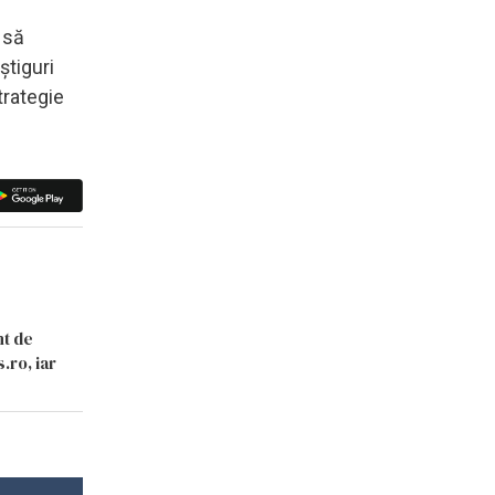
 să
știguri
trategie
nt de
.ro, iar