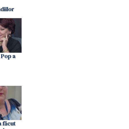
diilor
 Pop a
 făcut