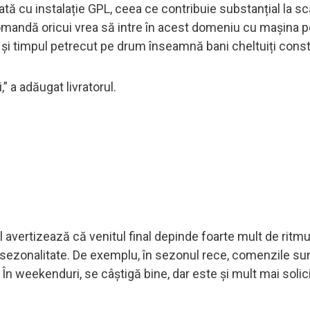
ată cu instalație GPL, ceea ce contribuie substanțial la s
comandă oricui vrea să intre în acest domeniu cu mașina p
 și timpul petrecut pe drum înseamnă bani cheltuiți const
,” a adăugat livratorul.
avertizează că venitul final depinde foarte mult de ritmu
e sezonalitate. De exemplu, în sezonul rece, comenzile su
 În weekenduri, se câștigă bine, dar este și mult mai solici