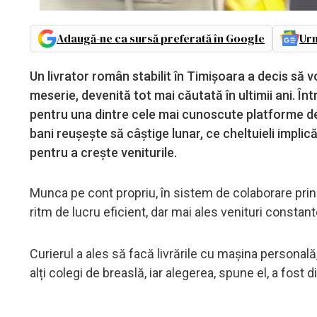
Adaugă-ne ca sursă preferată în Google
Urm
Un livrator român stabilit în Timișoara a decis să 
meserie, devenită tot mai căutată în ultimii ani. În
pentru una dintre cele mai cunoscute platforme de 
bani reușește să câștige lunar, ce cheltuieli impli
pentru a crește veniturile.
Munca pe cont propriu, în sistem de colaborare prin 
ritm de lucru eficient, dar mai ales venituri constant
Curierul a ales să facă livrările cu mașina personal
alți colegi de breaslă, iar alegerea, spune el, a fost d