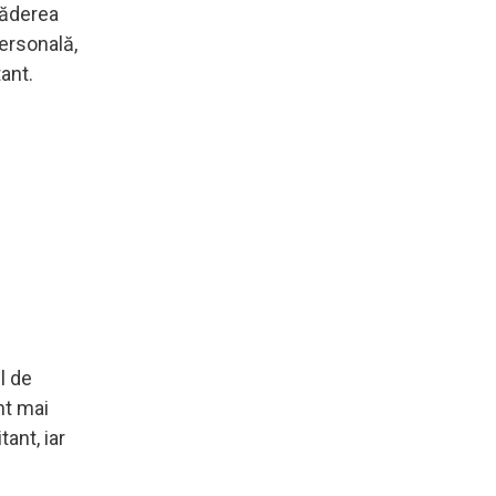
căderea
ersonală,
ant.
l de
nt mai
tant, iar