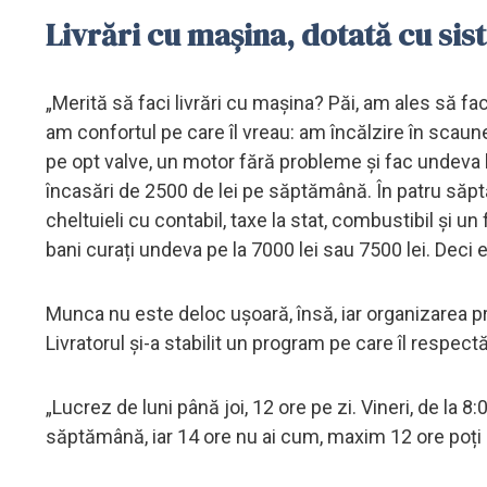
Livrări cu mașina, dotată cu si
„Merită să faci livrări cu mașina? Păi, am ales să fac
am confortul pe care îl vreau: am încălzire în scaune
pe opt valve, un motor fără probleme și fac undeva l
încasări de 2500 de lei pe săptămână. În patru săp
cheltuieli cu contabil, taxe la stat, combustibil și un
bani curați undeva pe la 7000 lei sau 7500 lei. Deci e
Munca nu este deloc ușoară, însă, iar organizarea pr
Livratorul și-a stabilit un program pe care îl respectă
„Lucrez de luni până joi, 12 ore pe zi. Vineri, de la 8
săptămână, iar 14 ore nu ai cum, maxim 12 ore poți s