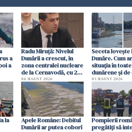
a
Radu Miruţă: Nivelul
Seceta lovește 
rus a
Dunării a crescut, în
Dunăre. Cum ar
poi a
zona centralei nucleare
situația în toate
de la Cernavodă, cu 2
dunărene și de
cm faţă de ziua trecută
România resim
04 AUGUST 2026
03 AUGUST 2026
efectele, deși a
în iulie
a la
Apele Române: Debitul
Pompierii româ
Dunării ar putea coborî
pregătiţi să int