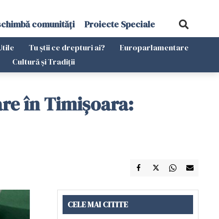
schimbă comunități
Proiecte Speciale
Utile
Tu știi ce drepturi ai?
Europarlamentare
Cultură și Tradiții
re în Timișoara:
CELE MAI CITITE