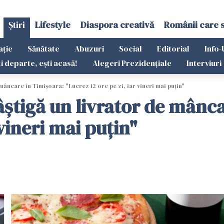
Știri
Lifestyle
Diaspora creativă
Românii care 
ație
Sănătate
Abuzuri
Social
Editorial
Info-
ti departe, ești acasă!
Alegeri Prezidențiale
Interviuri
mâncare în Timișoara: "Lucrez 12 ore pe zi, iar vineri mai puțin"
âștigă un livrator de mânca
 vineri mai puțin"