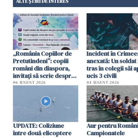
ALTE ȘTIRI DE INTERES
„România Copiilor de
Incident în Crimee
Pretutindeni”: copiii
anexată: Un soldat 
români din diaspora,
tras în colegii săi a
invitați să scrie despre
ucis 3 civili
România într-un volum
06 AUGUST 2026
04 AUGUST 2026
special
UPDATE: Coliziune
Aur pentru Români
între două elicoptere
Campionatele