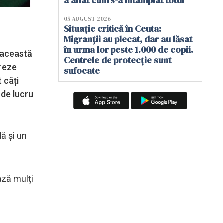
a aflat cum s-a întâmplat totul
05 AUGUST 2026
Situație critică în Ceuta:
Migranții au plecat, dar au lăsat
în urma lor peste 1.000 de copii.
n această
Centrele de protecție sunt
creze
sufocate
 câți
 de lucru
dă și un
ază mulți