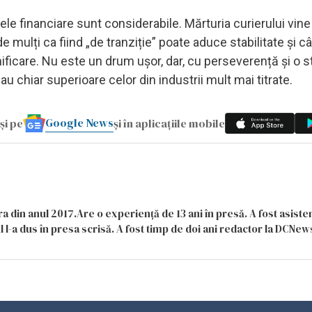
le financiare sunt considerabile. Mărturia curierului vine
 mulți ca fiind „de tranziție” poate aduce stabilitate și câ
nificare. Nu este un drum ușor, dar, cu perseverență și o s
u chiar superioare celor din industrii mult mai titrate.
Google News
și pe
și în aplicațiile mobile
a din anul 2017.Are o experiență de 13 ani în presă. A fost asiste
 l-a dus în presa scrisă. A fost timp de doi ani redactor la DCNews