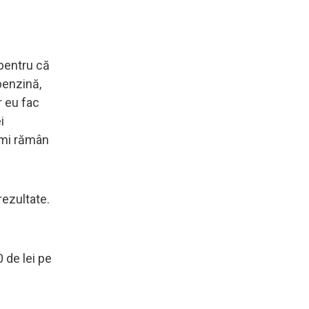
 pentru că
benzină,
r eu fac
i
 Îmi rămân
rezultate.
0 de lei pe