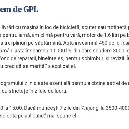
stem de GPL
 livrări cu mașina în loc de bicicletă, scuter sau trotinetă
 pentru iarnă, am climă pentru vară, motor de 1.6 litri pe 
a trei plinuri pe săptămână. Asta înseamnă 450 de lei, da
tămâni asta înseamnă 10.000 lei, din care scădem 3000 le
 fond de reparații, bineînțeles, pentru schimburi și revizii.
u cred că se merită,” a explicat el.
ogramului zilnic este esențială pentru a obține astfel de 
 cu strictețe în zilele de lucru.
:00 la 15:00. Dacă muncești 7 zile din 7, ajungi la 3500-400
electa pe aplicație,” mai spune el.