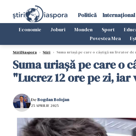
Politică
Internațional
Economie
Joburi
Monden
Sport
Educ
Povestea Mea
Eș
StiriDiaspora
›
Știri
›
Suma uriașă pe care o câștigă un livrator de 
Suma uriașă pe care o c
"Lucrez 12 ore pe zi, iar
De
Bogdan Bolojan
25 APRILIE 2025