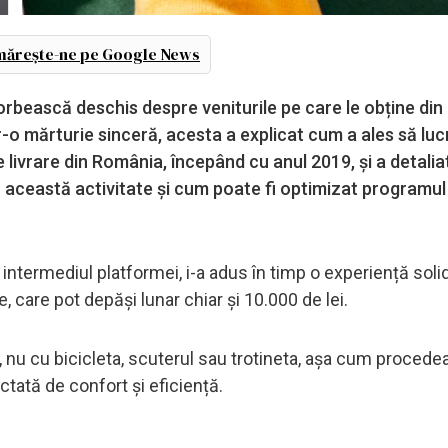
ărește-ne pe Google News
vorbească deschis despre veniturile pe care le obține di
tr-o mărturie sinceră, acesta a explicat cum a ales să lu
livrare din România, începând cu anul 2019, și a detaliat
că această activitate și cum poate fi optimizat programul
intermediul platformei, i-a adus în timp o experiență soli
e, care pot depăși lunar chiar și 10.000 de lei.
ă, nu cu bicicleta, scuterul sau trotineta, așa cum procede
ictată de confort și eficiență.