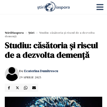
StiriDiaspora
›
Știri
›
Studiu: căsătoria și riscul de a dezvolta
demență
Studiu: căsătoria și riscul
de a dezvolta demență
De
Ecaterina Dumitrescu
29 APRILIE 2025