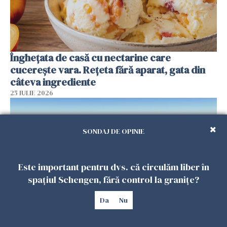
Înghețata de casă cu nectarine care
cucerește vara. Rețeta fără aparat, gata din
câteva ingrediente
25 IULIE 2026
SONDAJ DE OPINIE
Este important pentru dvs. că circulăm liber în
spațiul Schengen, fără control la granițe?
Da
Nu
Încă o dronă a fost doborâtă de un F-16