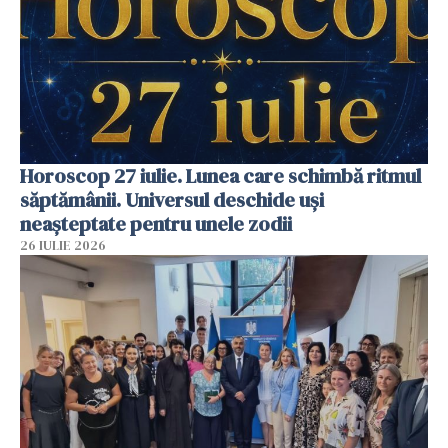
Horoscop 27 iulie. Lunea care schimbă ritmul
săptămânii. Universul deschide uși
neașteptate pentru unele zodii
26 IULIE 2026