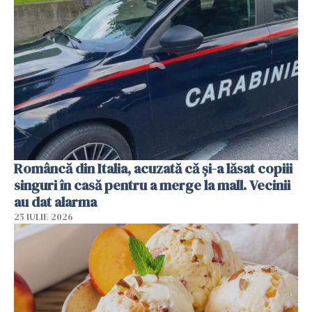
Româncă din Italia, acuzată că și-a lăsat copiii
singuri în casă pentru a merge la mall. Vecinii
au dat alarma
25 IULIE 2026