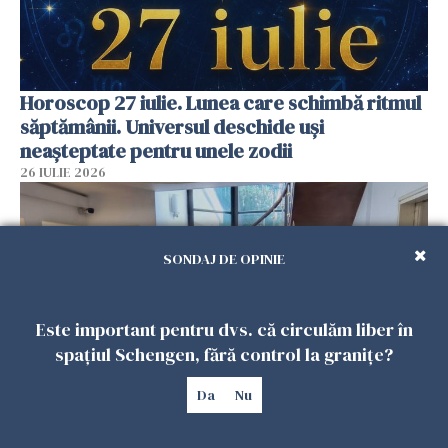
Horoscop 27 iulie. Lunea care schimbă ritmul
săptămânii. Universul deschide uși
neașteptate pentru unele zodii
26 IULIE 2026
SONDAJ DE OPINIE
Este important pentru dvs. că circulăm liber în
spațiul Schengen, fără control la granițe?
Da
Nu
Accidente, spitalizare sau alte urgențe?
Consulatul României la Roma promite