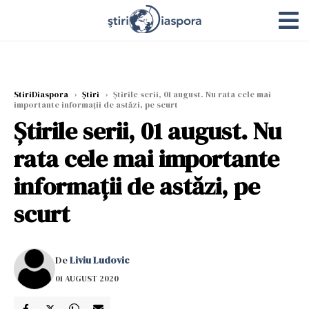
StiriDiaspora
›
Știri
›
Știrile serii, 01 august. Nu rata cele mai
importante informații de astăzi, pe scurt
Știrile serii, 01 august. Nu
rata cele mai importante
informații de astăzi, pe
scurt
De
Liviu Ludovic
01 AUGUST 2020