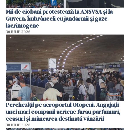
Mii de ciobani protestează la ANSVSA și la
Guvern. Îmbrânceli cu jandarmii și gaze
lacrimogene
30 IULIE 2026
Percheziții pe aeroportul Otopeni. Angajații
unei mari companii aeriene furau parfumuri,
ceasuri și mâncarea destinată vânzării
30 IULIE 2026