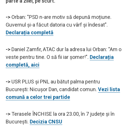
parte a zilei, pe scurt.
->
Orban: "PSD n-are motiv să depună moțiune.
Guvernul și-a făcut datoria cu vârf și îndesat".
Declarația completă
->
Daniel Zamfir, ATAC dur la adresa lui Orban: "Am o
veste pentru tine. O să fii iar șomer!".
Declarația
completă, aici
->
USR PLUS și PNL au bătut palma pentru
București: Nicușor Dan, candidat comun.
Vezi lista
comună a celor trei partide
->
Terasele ÎNCHISE la ora 23.00, în 7 județe și în
București.
Decizia CNSU