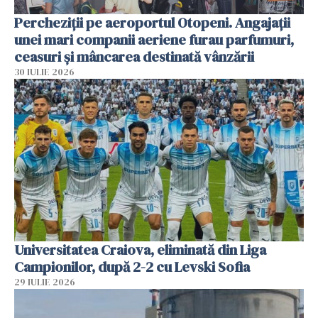
Percheziții pe aeroportul Otopeni. Angajații
unei mari companii aeriene furau parfumuri,
ceasuri și mâncarea destinată vânzării
30 IULIE 2026
Universitatea Craiova, eliminată din Liga
Campionilor, după 2-2 cu Levski Sofia
29 IULIE 2026