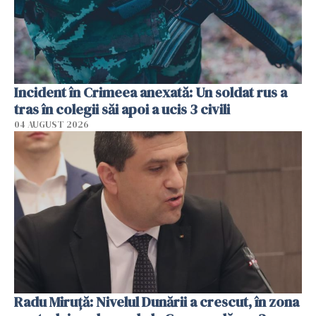
Incident în Crimeea anexată: Un soldat rus a
tras în colegii săi apoi a ucis 3 civili
04 AUGUST 2026
Radu Miruţă: Nivelul Dunării a crescut, în zona