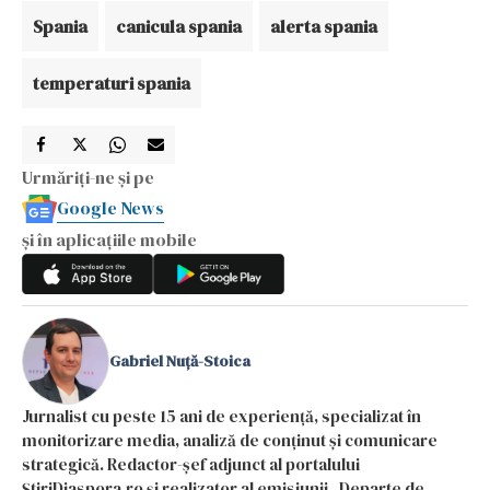
Spania
canicula spania
alerta spania
temperaturi spania
Urmăriți-ne și pe
Google News
și în aplicațiile mobile
Gabriel Nuță-Stoica
Jurnalist cu peste 15 ani de experiență, specializat în
monitorizare media, analiză de conținut și comunicare
strategică. Redactor-șef adjunct al portalului
ȘtiriDiaspora.ro și realizator al emisiunii „Departe de