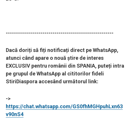
-----------------------------------------------------
Dacă doriți să fiți notificați direct pe WhatsApp,
atunci când apare o nouă știre de interes
EXCLUSIV pentru românii din SPANIA, puteți intra
pe grupul de WhatsApp al cititorilor fideli
StiriDiaspora accesând următorul link:
->
https://chat.whatsapp.com/GS0fhMGHpuhLxn63
v90nS4