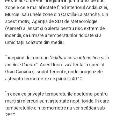
Peste 40ºC se vor înregistra în jumătatea de sud,
zonele cele mai afectate fiind interiorul Andaluziei,
Murciei sau unele zone din Castilla-La Mancha. Din
acest motiv, Agenția de Stat de Meteorologie
(Aemet) a lansat și o alertă pentru risc extrem de
incendii, ca urmare a temperaturilor ridicate și a
umidității scăzute din mediu.
Începând de miercuri "
căldura se va intensifica și în
Insulele Canare
". Acest lucru va afecta în special
Gran Canaria și sudul Tenerife, unde prognozele
așteaptă termometre de până la 40 °C.
În ceea ce privește temperaturile nocturne, pentru
marți și miercuri sunt așteptate nopți toride, în care
temperaturile din termometre nu vor scădea sub
25ºC.