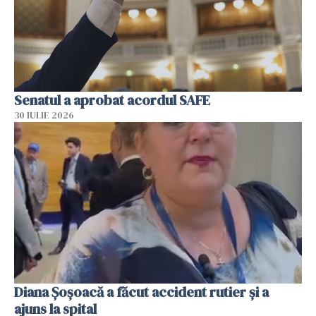
Senatul a aprobat acordul SAFE
30 IULIE 2026
Diana Șoșoacă a făcut accident rutier și a
ajuns la spital