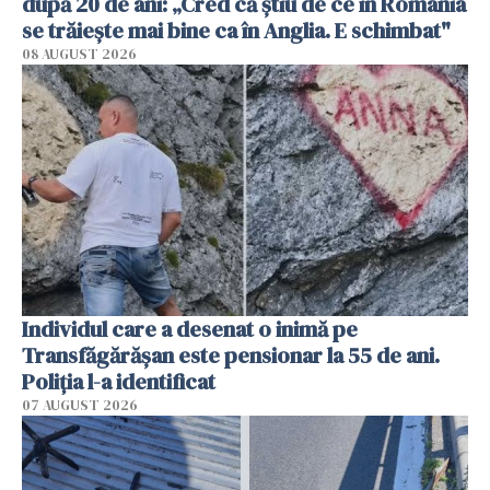
după 20 de ani: „Cred că știu de ce în România
se trăiește mai bine ca în Anglia. E schimbat"
08 AUGUST 2026
Individul care a desenat o inimă pe
Transfăgărășan este pensionar la 55 de ani.
Poliția l-a identificat
07 AUGUST 2026