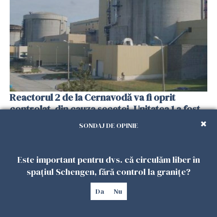
Reactorul 2 de la Cernavodă va fi oprit
controlat, din cauza secetei. Unitatea 1 a fost
deja oprită
SONDAJ DE OPINIE
29 IULIE 2026
Este important pentru dvs. că circulăm liber în
spațiul Schengen, fără control la granițe?
Da
Nu