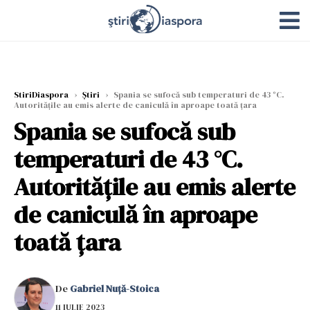
StiriDiaspora
›
Știri
›
Spania se sufocă sub temperaturi de 43 °C.
Autoritățile au emis alerte de caniculă în aproape toată țara
Spania se sufocă sub
temperaturi de 43 °C.
Autoritățile au emis alerte
de caniculă în aproape
toată țara
De
Gabriel Nuță-Stoica
11 IULIE 2023