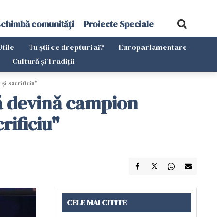
schimbă comunități
Proiecte Speciale
Utile
Tu știi ce drepturi ai?
Europarlamentare
Cultură și Tradiții
și sacrificiu"
să devină campion
rificiu"
CELE MAI CITITE