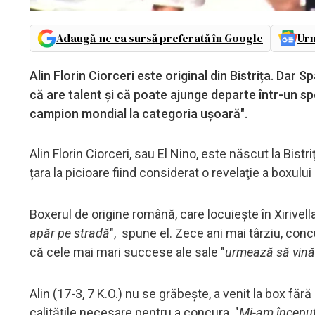
Adaugă-ne ca sursă preferată în Google
Urm
Alin Florin Ciorceri este original din Bistrița. Dar 
că are talent și că poate ajunge departe într-un spo
campion mondial la categoria ușoară".
Alin Florin Ciorceri, sau El Nino, este născut la Bist
țara la picioare fiind considerat o revelaţie a boxului
Boxerul de origine română, care locuiește în Xirivella
apăr pe stradă
", spune el. Zece ani mai târziu, con
că cele mai mari succese ale sale "
urmează să vină
Alin (17-3, 7 K.O.) nu se grăbește, a venit la box fără
calitățile necesare pentru a concura. "
Mi-am început 