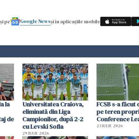
Google News
și pe
și în aplicațiile mobile
a la
Universitatea Craiova,
FCSB s-a făcut 
eliminată din Liga
pe teren propri
aj de
Campionilor, după 2-2
Conference Le
cu Levski Sofia
23 IULIE 2026
29 IULIE 2026