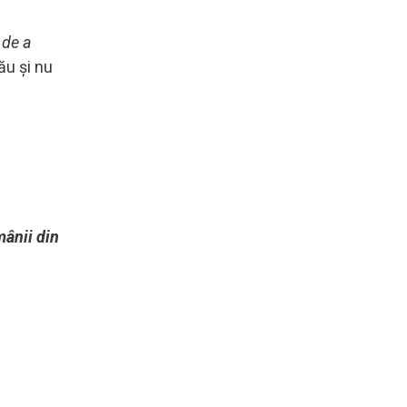
 de a
ău și nu
mânii din