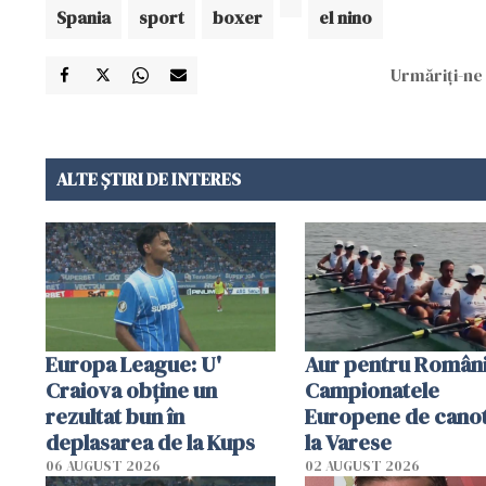
Spania
sport
boxer
el nino
Urmăriți-ne 
ALTE ȘTIRI DE INTERES
Europa League: U'
Aur pentru Români
Craiova obține un
Campionatele
rezultat bun în
Europene de canot
deplasarea de la Kups
la Varese
06 AUGUST 2026
02 AUGUST 2026