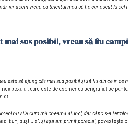
păr, iar acum vreau ca talentul meu să fie cunoscut la cel m
t mai sus posibil, vreau să fiu camp
eu este să ajung cât mai sus posibil și să fiu din ce în ce 
umea boxului, care este de asemenea serigrafiat pe pantal
nist.
 Nimeni nu știa cum mă cheamă atunci, dar când s-a termina
eci bun, puștiule"
, și așa am primit porecla",
povestește pu