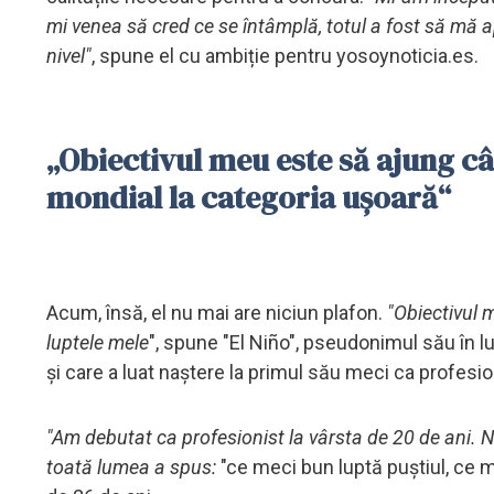
mi venea să cred ce se întâmplă, totul a fost să mă a
nivel"
, spune el cu ambiție pentru yosoynoticia.es.
„Obiectivul meu este să ajung câ
mondial la categoria ușoară“
Acum, însă, el nu mai are niciun plafon.
"Obiectivul m
luptele mele
", spune "El Niño", pseudonimul său în l
și care a luat naștere la primul său meci ca profesio
"Am debutat ca profesionist la vârsta de 20 de ani.
toată lumea a spus:
"ce meci bun luptă puștiul, ce m