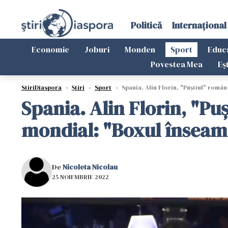
Politică
Internațional
Economie
Joburi
Monden
Sport
Educ
Povestea Mea
Eș
StiriDiaspora
›
Știri
›
Sport
›
Spania. Alin Florin, "Puștiul" român
Spania. Alin Florin, "P
mondial: "Boxul înseamnă
De
Nicoleta Nicolau
25 NOIEMBRIE 2022