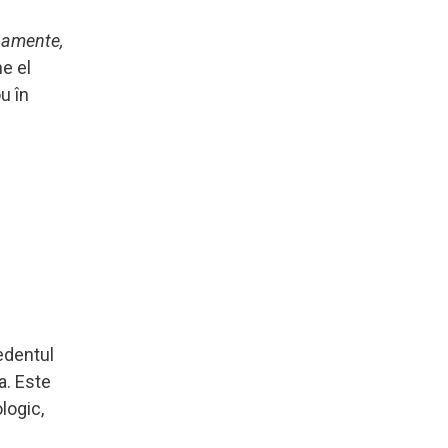
enamente,
e el
u în
cedentul
a. Este
logic,