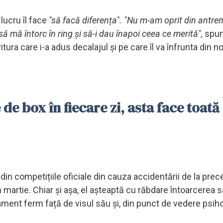
lucru îl face
"să facă diferența". "Nu m-am oprit din antr
ă mă întorc în ring și să-i dau înapoi ceea ce merită",
spun
itura care i-a adus decalajul și pe care îl va înfrunta din no
de box în fiecare zi, asta face toată
 din competițiile oficiale din cauza accidentării de la pre
 martie. Chiar și așa, el așteaptă cu răbdare întoarcerea s
ament ferm față de visul său și, din punct de vedere psiho