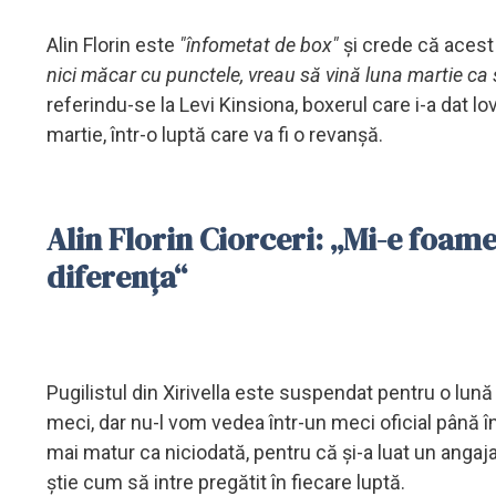
Alin Florin este
"înfometat de box"
și crede că acest 
nici măcar cu punctele, vreau să vină luna martie ca s
referindu-se la Levi Kinsiona, boxerul care i-a dat lov
martie, într-o luptă care va fi o revanșă.
Alin Florin Ciorceri: „Mi-e foame 
diferența“
Pugilistul din Xirivella este suspendat pentru o lună
meci, dar nu-l vom vedea într-un meci oficial până în
mai matur ca niciodată, pentru că și-a luat un angaj
știe cum să intre pregătit în fiecare luptă.