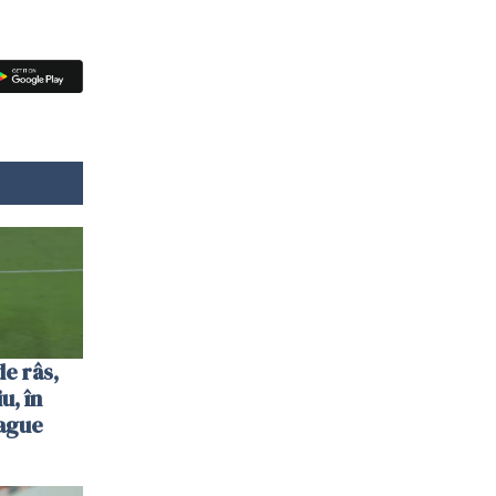
de râs,
u, în
ague