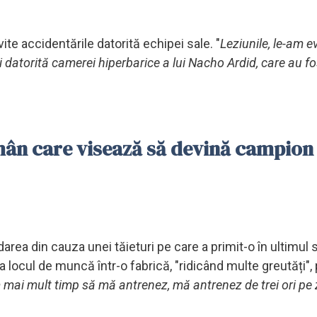
vite accidentările datorită echipei sale. "
Leziunile, le-am ev
i datorită camerei hiperbarice a lui Nacho Ardid, care au fo
omân care visează să devină campion
area din cauza unei tăieturi pe care a primit-o în ultimul
 la locul de muncă într-o fabrică, "ridicând multe greutăți",
mai mult timp să mă antrenez, mă antrenez de trei ori pe z