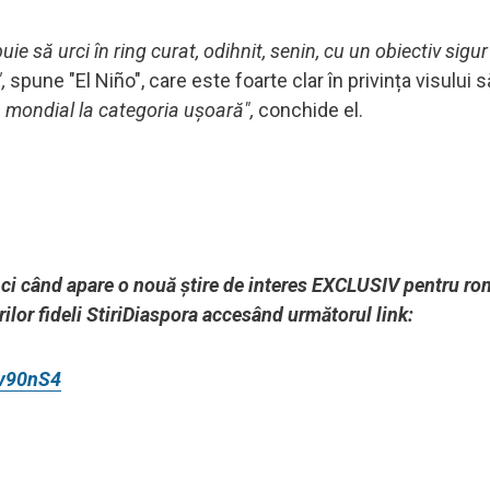
ie să urci în ring curat, odihnit, senin, cu un obiectiv sigur
,
spune "El Niño", care este foarte clar în privința visului s
 mondial la categoria ușoară",
conchide el.
unci când apare o nouă știre de interes EXCLUSIV pentru ro
ilor fideli StiriDiaspora accesând următorul link:
3v90nS4