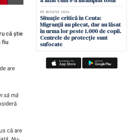
a aflat cum s-a întâmplat totul
05 AUGUST 2026
Situație critică în Ceuta:
Migranții au plecat, dar au lăsat
în urma lor peste 1.000 de copii.
ru că știe
Centrele de protecție sunt
 fiu
sufocate
nde are
um să mă
onsideră
pus că are
iață. Nu-