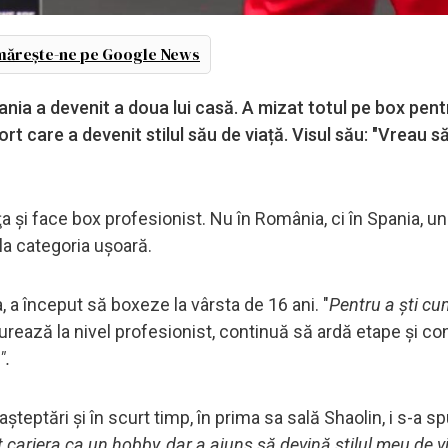
ărește-ne pe Google News
Spania a devenit a doua lui casă. A mizat totul pe box pent
rt care a devenit stilul său de viață. Visul său: "Vreau să
riţa şi face box profesionist. Nu în România, ci în Spania, u
 la categoria uşoară.
, a început să boxeze la vârsta de 16 ani. "
Pentru a ști c
curează la nivel profesionist, continuă să ardă etape și c
".
 așteptări și în scurt timp, în prima sa sală Shaolin, i s-a s
cariera ca un hobby, dar a ajuns să devină stilul meu de v