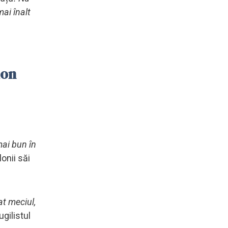
ai înalt
ion
mai bun în
onii săi
t meciul,
gilistul