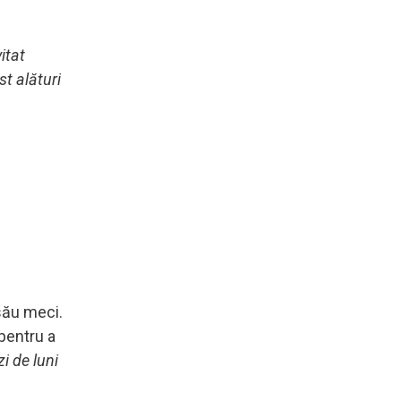
itat
st alături
 său meci.
 pentru a
i de luni