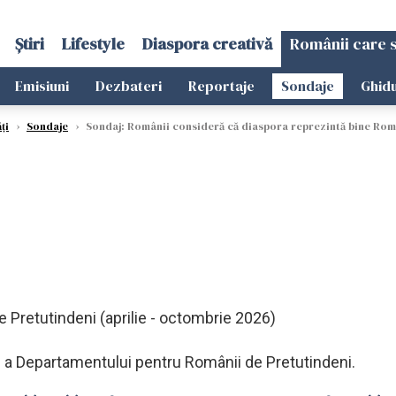
Știri
Lifestyle
Diaspora creativă
Românii care 
Emisiuni
Dezbateri
Reportaje
Sondaje
Ghidu
ți
›
Sondaje
›
Sondaj: Românii consideră că diaspora reprezintă bine Rom
 Pretutindeni (aprilie - octombrie 2026)
lă a Departamentului pentru Românii de Pretutindeni.