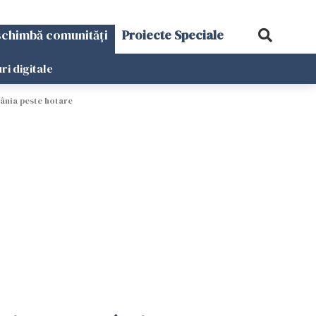
schimbă comunități
Proiecte Speciale
ri digitale
ânia peste hotare