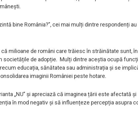
omânești.
ezintă bine România?”, cei mai mulți dintre respondenți a
 că milioane de români care trăiesc în străinătate sunt, în
 în societățile de adopție. Mulți dintre aceștia ocupă funcți
precum educația, sănătatea sau administrația și se implic
 consolidarea imaginii României peste hotare.
ianta „NU” și apreciază că imaginea țării este afectată și
nția în mod negativ și să influențeze percepția asupra c