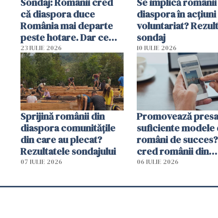
Sondaj: Românii cred
Se implică românii
că diaspora duce
diaspora în acțiuni
România mai departe
voluntariat? Rezul
peste hotare. Dar ce
sondaj
lipsește cu adevărat?
23 IULIE 2026
10 IULIE 2026
Sprijină românii din
Promovează pres
diaspora comunitățile
suficiente modele
din care au plecat?
români de succes?
Rezultatele sondajului
cred românii din
diaspora
07 IULIE 2026
06 IULIE 2026