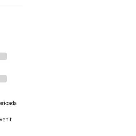
erioada
venit