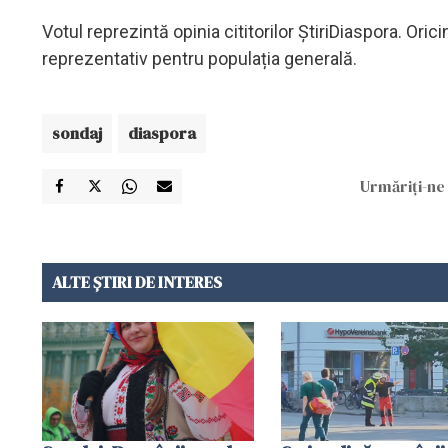
Votul reprezintă opinia cititorilor ȘtiriDiaspora. Or
reprezentativ pentru populația generală.
sondaj
diaspora
Urmăriți-ne 
ALTE ȘTIRI DE INTERES