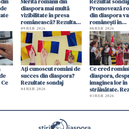
 din
Merită românii din
Rezultat sondaj
 de
diaspora mai multă
Promovează ro
tate
vizibilitate în presa
din diaspora va
românească? Rezultate
românești în
sondaj
comunitățile di
09 IULIE 2026
08 IULIE 2026
trăiesc?
a
Ați cunoscut români de
Ce cred români
 de
succes din diaspora?
diaspora, desp
 Ce
Rezultate sondaj
imaginea lor în
străinătate. Re
04 IULIE 2026
sondaj
03 IULIE 2026