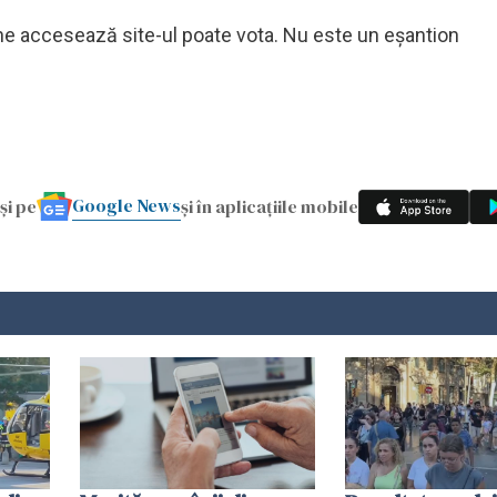
icine accesează site-ul poate vota. Nu este un eșantion
Google News
și pe
și în aplicațiile mobile