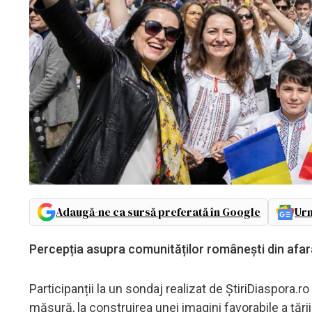
Adaugă-ne ca sursă preferată în Google
Urm
Percepția asupra comunităților românești din afar
Participanții la un sondaj realizat de ȘtiriDiaspora.ro
măsură, la construirea unei imagini favorabile a țării 