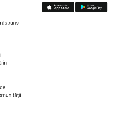
u răspuns
i
ă în
 de
omunității