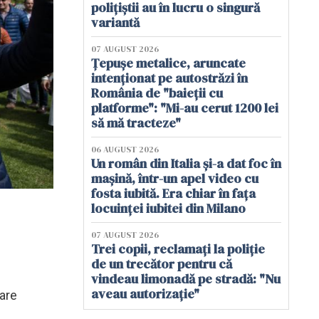
polițiștii au în lucru o singură
variantă
07 AUGUST 2026
Țepușe metalice, aruncate
intenționat pe autostrăzi în
România de "baieții cu
platforme": "Mi-au cerut 1200 lei
să mă tracteze"
06 AUGUST 2026
Un român din Italia și-a dat foc în
mașină, într-un apel video cu
fosta iubită. Era chiar în fața
locuinței iubitei din Milano
07 AUGUST 2026
Trei copii, reclamați la poliție
de un trecător pentru că
vindeau limonadă pe stradă: "Nu
aveau autorizație"
mare