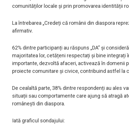
comunităților locale și prin promovarea identității r
La întrebarea „Credeți că românii din diaspora repr
afirmativ.
62% dintre participanți au răspuns „DA” și consideră
majoritatea lor, cetățeni respectați și bine integrați
importante, dezvoltă afaceri, activează în domenii 
proiecte comunitare și civice, contribuind astfel la
De cealaltă parte, 38% dintre respondenți au ales var
situații sau comportamente care ajung să atragă ate
românești din diaspora.
Iată graficul sondajului: