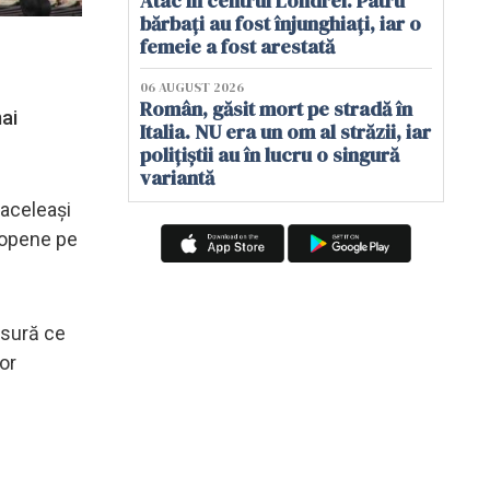
Atac în centrul Londrei. Patru
bărbați au fost înjunghiați, iar o
femeie a fost arestată
06 AUGUST 2026
Român, găsit mort pe stradă în
mai
Italia. NU era un om al străzii, iar
polițiștii au în lucru o singură
variantă
 aceleaşi
uropene pe
ăsură ce
or