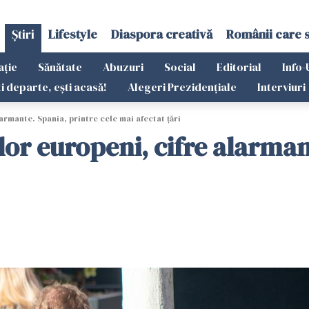
Știri
Lifestyle
Diaspora creativă
Românii care 
ație
Sănătate
Abuzuri
Social
Editorial
Info-
ti departe, ești acasă!
Alegeri Prezidențiale
Interviuri
armante. Spania, printre cele mai afectat țări
lor europeni, cifre alarman