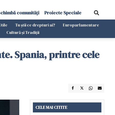
schimbă comunități
Proiecte Speciale
Utile
Tu știi ce drepturi ai?
Europarlamentare
Cultură și Tradiții
te. Spania, printre cele
CELE MAI CITITE