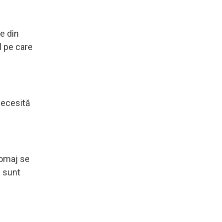
le din
l pe care
necesită
şomaj se
j sunt