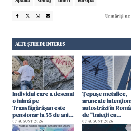
Spania
somaj
tineri
europa
Urmăriți-ne 
ALTE ȘTIRI DE INTERES
Individul care a desenat
Țepușe metalice,
o inimă pe
aruncate intențion
Transfăgărășan este
autostrăzi în Româ
pensionar la 55 de ani.
de "baieții cu
Poliția l-a identificat
platforme": "Mi-au
07 AUGUST 2026
07 AUGUST 2026
cerut 1200 lei să m