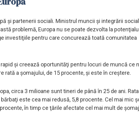
 Europa
 şi partenerii sociali. Ministrul muncii şi integrării socia
astă problemă, Europa nu se poate dezvolta la potenţialu
rage investiţiile pentru care concurează toată comunitatea
 rapid şi creează oportunităţi pentru locuri de muncă ce 
re rată a şomajului, de 15 procente, şi este în creştere.
pa, circa 3 milioane sunt tineri de până în 25 de ani. Rata
re bărbaţi este cea mai redusă, 5,8 procente. Cel mai mic 
 procente, în timp ce ţările afectate cel mai mult de şoma