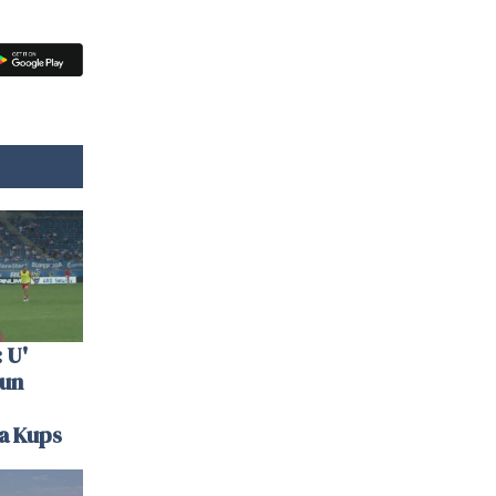
 U'
 un
la Kups