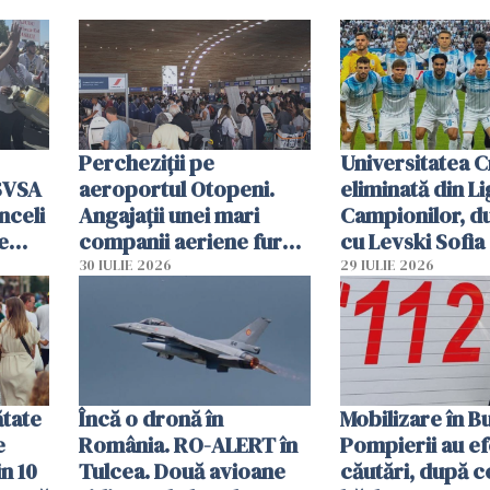
Percheziții pe
Universitatea C
SVSA
aeroportul Otopeni.
eliminată din Li
nceli
Angajații unei mari
Campionilor, d
e
companii aeriene furau
cu Levski Sofia
parfumuri, ceasuri și
30 IULIE 2026
29 IULIE 2026
mâncarea destinată
vânzării
ătate
Încă o dronă în
Mobilizare în B
e
România. RO-ALERT în
Pompierii au ef
in 10
Tulcea. Două avioane
căutări, după c