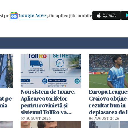
Google News
și pe
și în aplicațiile mobile
Nou sistem de taxare.
Europa League:
at pe
Aplicarea tarifelor
Craiova obține
nia
pentru rovinietă şi
rezultat bun în
sistemul TollRo va
deplasarea de 
începe la 1 octombrie
07 AUGUST 2026
06 AUGUST 2026
ă