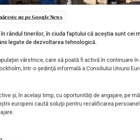
ărește-ne pe Google News
n rândul tinerilor, în ciuda faptului că aceştia sunt cei 
râns legate de dezvoltarea tehnologică.
pulaţiei vârstnice, care să poată fi activă în continuare în
ockholm, într-o şedinţă informală a Consiliului Uniunii E
tive şi, în acelaşi timp, cu oportunităţi de angajare, pe m
ştrii europeni caută soluţii pentru recalificarea persoanel
gajare.