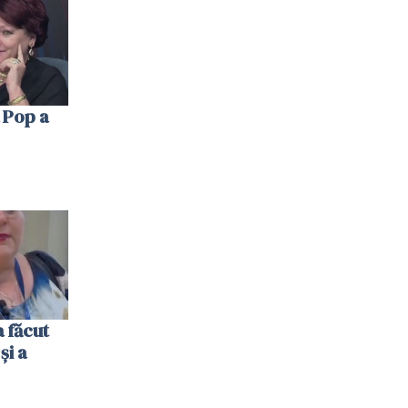
 Pop a
 făcut
și a