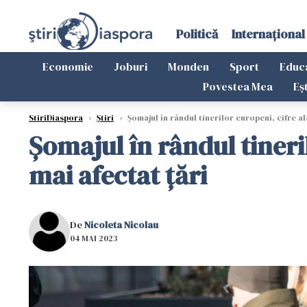
Politică
Internațional
Economie
Joburi
Monden
Sport
Educ
Povestea Mea
Eș
StiriDiaspora
›
Știri
›
Șomajul în rândul tinerilor europeni, cifre al
Șomajul în rândul tineri
mai afectat țări
De
Nicoleta Nicolau
04 MAI 2023