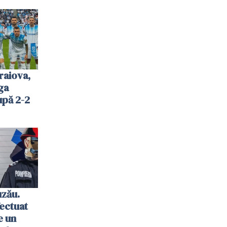
raiova,
ga
upă 2-2
uzău.
ectuat
e un