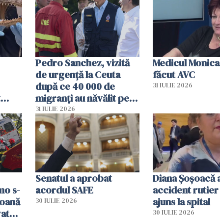
Pedro Sanchez, vizită
Medicul Monica
de urgență la Ceuta
făcut AVC
după ce 40 000 de
31 IULIE 2026
t
migranți au năvălit pe
și o
teritoriul spaniol: „Vom
31 IULIE 2026
ni
mobiliza toate
resursele"
Senatul a aprobat
Diana Șoșoacă a
mo s-
acordul SAFE
accident rutier 
soană
ajuns la spital
30 IULIE 2026
vat
30 IULIE 2026