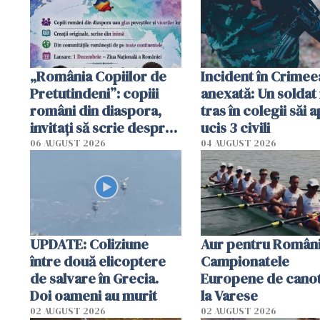
tracteze"
„România Copiilor de
Incident în Crimee
Pretutindeni”: copiii
anexată: Un soldat 
români din diaspora,
tras în colegii săi a
invitați să scrie despre
ucis 3 civili
România într-un volum
06 AUGUST 2026
04 AUGUST 2026
special
UPDATE: Coliziune
Aur pentru Români
între două elicoptere
Campionatele
de salvare în Grecia.
Europene de canot
Doi oameni au murit
la Varese
02 AUGUST 2026
02 AUGUST 2026