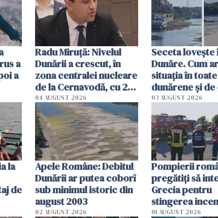
a
Radu Miruţă: Nivelul
Seceta lovește 
rus a
Dunării a crescut, în
Dunăre. Cum ar
poi a
zona centralei nucleare
situația în toate
de la Cernavodă, cu 2
dunărene și de
cm faţă de ziua trecută
România resim
04 AUGUST 2026
03 AUGUST 2026
efectele, deși a
în iulie
a la
Apele Române: Debitul
Pompierii româ
Dunării ar putea coborî
pregătiţi să int
aj de
sub minimul istoric din
Grecia pentru
august 2003
stingerea incen
02 AUGUST 2026
01 AUGUST 2026