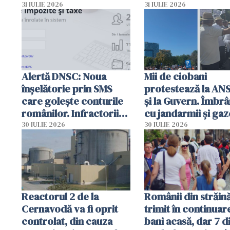
autoritățile
planul roșu de
31 IULIE 2026
31 IULIE 2026
intervenție
Alertă DNSC: Noua
Mii de ciobani
înșelătorie prin SMS
protestează la AN
care golește conturile
și la Guvern. Îmbrâ
românilor. Infractorii
cu jandarmii și gaz
folosesc numele
lacrimogene
30 IULIE 2026
30 IULIE 2026
Ghișeul.ro și al Poliției
Române
Reactorul 2 de la
Românii din străin
Cernavodă va fi oprit
trimit în continuar
controlat, din cauza
bani acasă, dar 7 d