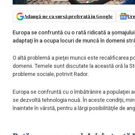
Adaugă-ne ca sursă preferată în Google
Urm
Europa se confruntă cu o rată ridicată a şomajului î
adaptaţi în a ocupa locuri de muncă în domenii st
O altă problemă a pieţei muncii este recalificarea po
domenii. Temele sunt discutate la această oră la St
probleme sociale, potrivit Rador.
Europa se confruntă cu o îmbătrânire a populaţiei ac
se dezvoltă tehnologia nouă. În aceste condiţii, mini
înaintate în vârstă, pentru a lărgi posibilităţile de an