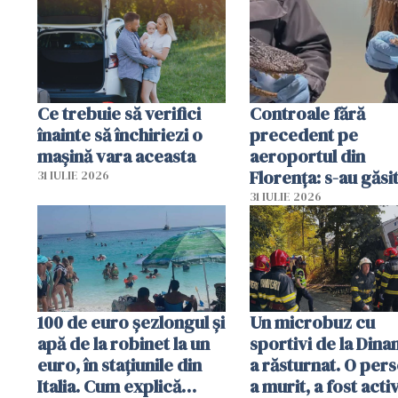
Ce trebuie să verifici
Controale fără
înainte să închiriezi o
precedent pe
mașină vara aceasta
aeroportul din
Florența: s-au găsi
31 IULIE 2026
capete de aligator 
31 IULIE 2026
sumă imensă de ba
100 de euro șezlongul și
Un microbuz cu
apă de la robinet la un
sportivi de la Dina
euro, în stațiunile din
a răsturnat. O per
Italia. Cum explică
a murit, a fost acti