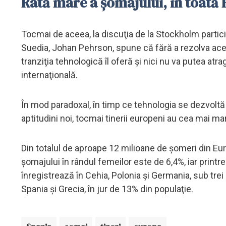
Rată mare a șomajului, în toată
Tocmai de aceea, la discuţia de la Stockholm participă
Suedia, Johan Pehrson, spune că fără a rezolva ace
tranziţia tehnologică îl oferă şi nici nu va putea at
internaţională.
În mod paradoxal, în timp ce tehnologia se dezvoltă
aptitudini noi, tocmai tinerii europeni au cea mai ma
Din totalul de aproape 12 milioane de şomeri din Euro
şomajului în rândul femeilor este de 6,4%, iar print
înregistrează în Cehia, Polonia şi Germania, sub trei
Spania şi Grecia, în jur de 13% din populaţie.