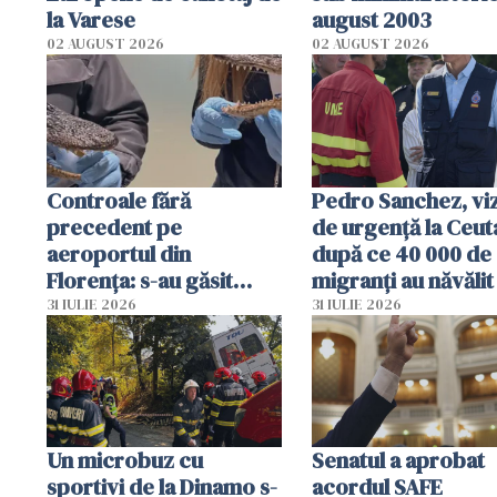
la Varese
august 2003
02 AUGUST 2026
02 AUGUST 2026
Controale fără
Pedro Sanchez, viz
precedent pe
de urgență la Ceut
aeroportul din
după ce 40 000 de
Florența: s-au găsit
migranți au năvălit
capete de aligator și o
teritoriul spaniol:
31 IULIE 2026
31 IULIE 2026
sumă imensă de bani
mobiliza toate
resursele"
Un microbuz cu
Senatul a aprobat
sportivi de la Dinamo s-
acordul SAFE