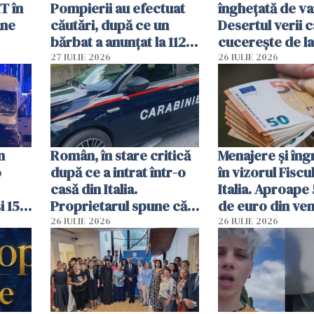
T în
Pompierii au efectuat
înghețată de van
ane
căutări, după ce un
Desertul verii c
bărbat a anunțat la 112
cucerește de l
că a văzut un obiect
lingură
27 IULIE 2026
26 IULIE 2026
luminos
n
Român, în stare critică
Menajere și îngr
o
după ce a intrat într-o
în vizorul Fiscu
casă din Italia.
Italia. Aproape
i 15
Proprietarul spune că
de euro din veni
s-a apărat cu un cuțit
ascunși de autor
26 IULIE 2026
26 IULIE 2026