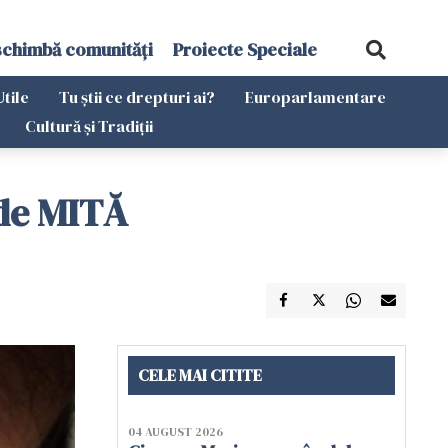
schimbă comunități
Proiecte Speciale
Utile
Tu știi ce drepturi ai?
Europarlamentare
Cultură și Tradiții
 de MITĂ
CELE MAI CITITE
04 AUGUST 2026