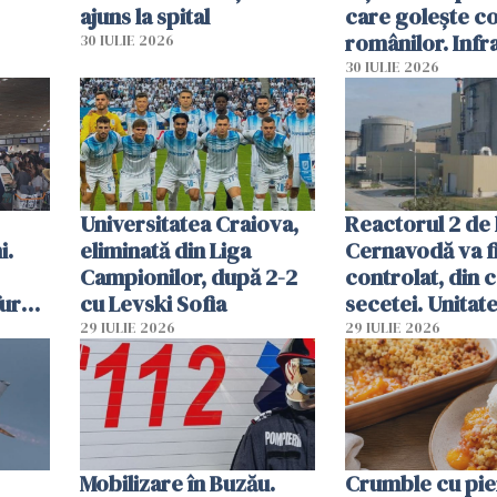
ajuns la spital
care golește co
românilor. Infr
30 IULIE 2026
folosesc numel
30 IULIE 2026
Ghișeul.ro și al 
Române
Universitatea Craiova,
Reactorul 2 de 
i.
eliminată din Liga
Cernavodă va fi
Campionilor, după 2-2
controlat, din 
furau
cu Levski Sofia
secetei. Unitate
și
deja oprită
29 IULIE 2026
29 IULIE 2026
ă
Mobilizare în Buzău.
Crumble cu pier