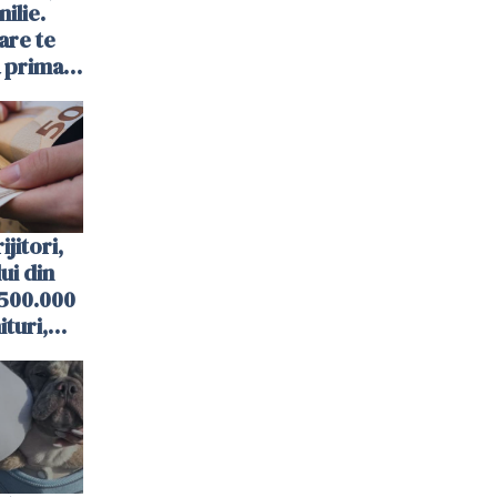
ilie.
are te
a prima
ijitori,
lui din
 500.000
turi,
ități