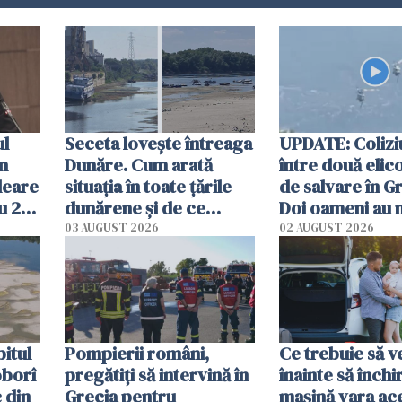
ul
Seceta lovește întreaga
UPDATE: Colizi
în
Dunăre. Cum arată
între două elic
leare
situația în toate țările
de salvare în Gr
u 2
dunărene și de ce
Doi oameni au 
ecută
România resimte
03 AUGUST 2026
02 AUGUST 2026
efectele, deși a plouat
în iulie
itul
Pompierii români,
Ce trebuie să ve
oborî
pregătiţi să intervină în
înainte să închi
 din
Grecia pentru
mașină vara ac