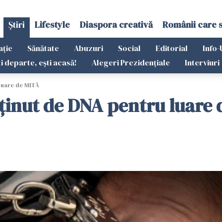
Știri
Lifestyle
Diaspora creativă
Românii care 
ație
Sănătate
Abuzuri
Social
Editorial
Info-
ti departe, ești acasă!
Alegeri Prezidențiale
Interviuri
 luare de MITĂ
eținut de DNA pentru luare