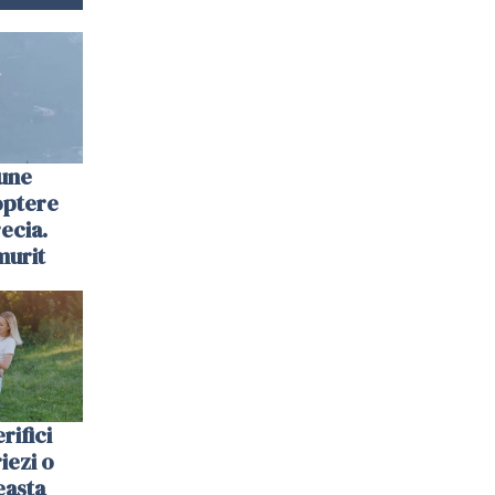
une
optere
ecia.
murit
rifici
riezi o
easta