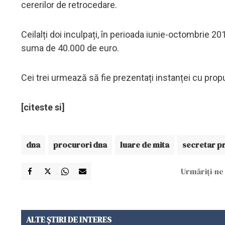
cererilor de retrocedare.
Ceilalți doi inculpați, în perioada iunie-octombrie 201
suma de 40.000 de euro.
Cei trei urmează să fie prezentați instanței cu pro
[citeste si]
dna
procurori dna
luare de mita
secretar p
Urmăriți-ne 
ALTE ȘTIRI DE INTERES