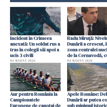
Incident în Crimeea
Radu Miruţă: Nivel
anexată: Un soldat rus a
Dunării a crescut, 
tras în colegii săi apoi a
zona centralei nuc
ucis 3 civili
de la Cernavodă, c
cm faţă de ziua tr
04 AUGUST 2026
04 AUGUST 2026
Aur pentru România la
Apele Române: Deb
Campionatele
Dunării ar putea c
Europene de canotaj de
sub minimul istoric