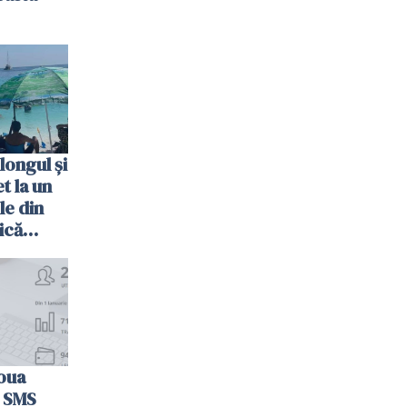
longul și
t la un
le din
ică
oua
n SMS