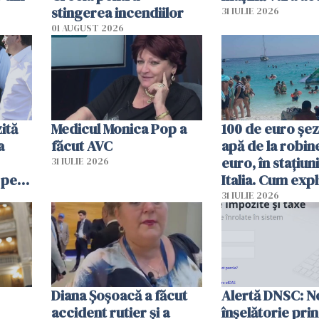
stingerea incendiilor
31 IULIE 2026
01 AUGUST 2026
ită
Medicul Monica Pop a
100 de euro șez
a
făcut AVC
apă de la robine
euro, în stațiuni
31 IULIE 2026
 pe
Italia. Cum expl
 „Vom
autoritățile
31 IULIE 2026
Diana Șoșoacă a făcut
Alertă DNSC: N
accident rutier și a
înșelătorie pri