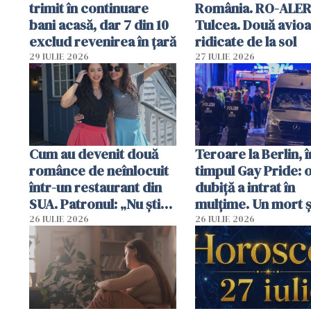
trimit în continuare
România. RO-ALER
bani acasă, dar 7 din 10
Tulcea. Două avio
exclud revenirea în țară
ridicate de la sol
29 IULIE 2026
27 IULIE 2026
Cum au devenit două
Teroare la Berlin, î
românce de neînlocuit
timpul Gay Pride: 
într-un restaurant din
dubiță a intrat în
SUA. Patronul: „Nu știu
mulțime. Un mort ș
ce o să mă fac fără voi”
răniți
26 IULIE 2026
26 IULIE 2026