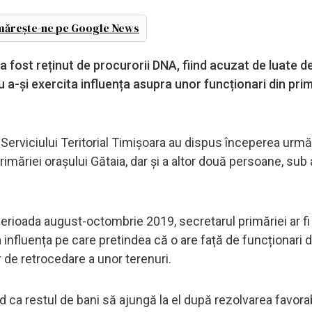
ărește-ne pe Google News
a fost reținut de procurorii DNA, fiind acuzat de luate de
u a-și exercita influența asupra unor funcționari din pri
 Serviciului Teritorial Timișoara au dispus începerea urmăr
rimăriei orașului Gătaia, dar și a altor două persoane, sub
 perioada august-octombrie 2019, secretarul primăriei ar fi
 influența pe care pretindea că o are față de funcționari d
r de retrocedare a unor terenuri.
d ca restul de bani să ajungă la el după rezolvarea favorab