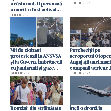
a răsturnat. O persoană
30 IULIE 2026
a murit, a fost activat
planul roșu de
31 IULIE 2026
intervenție
Mii de ciobani
Percheziții pe
protestează la ANSVSA
aeroportul Otopen
și la Guvern. Îmbrânceli
Angajații unei mari
cu jandarmii și gaze
companii aeriene 
lacrimogene
parfumuri, ceasuri 
30 IULIE 2026
30 IULIE 2026
mâncarea destinat
vânzării
Românii din străinătate
Încă o dronă în