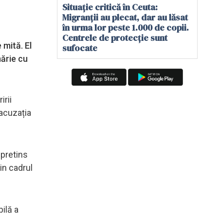
Situație critică în Ceuta:
Migranții au plecat, dar au lăsat
în urma lor peste 1.000 de copii.
Centrele de protecție sunt
 mită. El
sufocate
mărie cu
irii
 acuzația
 pretins
in cadrul
ilă a