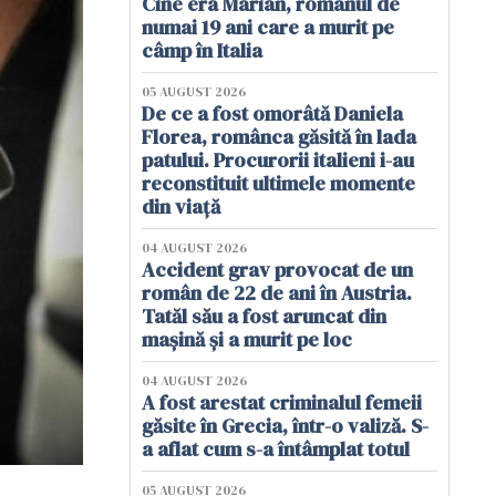
Cine era Marian, românul de
numai 19 ani care a murit pe
câmp în Italia
05 AUGUST 2026
De ce a fost omorâtă Daniela
Florea, românca găsită în lada
patului. Procurorii italieni i-au
reconstituit ultimele momente
din viață
04 AUGUST 2026
Accident grav provocat de un
român de 22 de ani în Austria.
Tatăl său a fost aruncat din
mașină și a murit pe loc
04 AUGUST 2026
A fost arestat criminalul femeii
găsite în Grecia, într-o valiză. S-
a aflat cum s-a întâmplat totul
05 AUGUST 2026