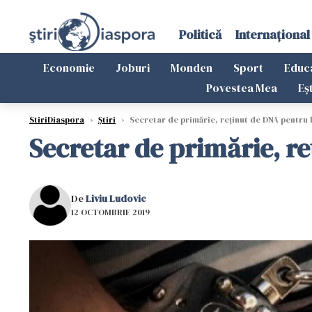
Politică
Internațional
Economie
Joburi
Monden
Sport
Educ
Povestea Mea
Eș
StiriDiaspora
›
Știri
›
Secretar de primărie, reținut de DNA pentru
Secretar de primărie, r
De
Liviu Ludovic
12 OCTOMBRIE 2019