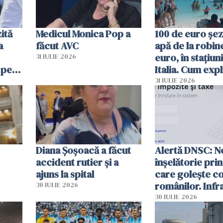
ită
Medicul Monica Pop a
100 de euro șez
a
făcut AVC
apă de la robine
euro, în stațiuni
31 IULIE 2026
 pe
Italia. Cum expl
 „Vom
autoritățile
31 IULIE 2026
Diana Șoșoacă a făcut
Alertă DNSC: N
accident rutier și a
înșelătorie pri
ajuns la spital
care golește co
românilor. Infr
30 IULIE 2026
folosesc numel
30 IULIE 2026
Ghișeul.ro și al 
Române