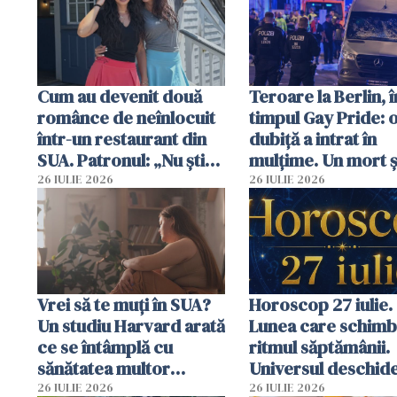
Cum au devenit două
Teroare la Berlin, î
românce de neînlocuit
timpul Gay Pride: 
într-un restaurant din
dubiță a intrat în
SUA. Patronul: „Nu știu
mulțime. Un mort ș
ce o să mă fac fără voi”
răniți
26 IULIE 2026
26 IULIE 2026
Vrei să te muți în SUA?
Horoscop 27 iulie.
Un studiu Harvard arată
Lunea care schim
ce se întâmplă cu
ritmul săptămânii.
sănătatea multor
Universul deschide
imigranți
neașteptate pentr
26 IULIE 2026
26 IULIE 2026