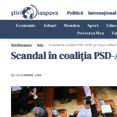
Politică
Internațional
Economie
Joburi
Monden
Sport
Educ
Povestea Mea
Eș
StiriDiaspora
›
Știri
›
Scandal în coaliția PSD-ALDE pe legea offsho
Scandal în coaliția PSD
02 OCTOMBRIE 2018