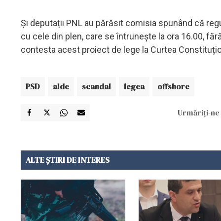
Și deputații PNL au părăsit comisia spunând că regu
cu cele din plen, care se întrunește la ora 16.00, fă
contesta acest proiect de lege la Curtea Constituțio
PSD
alde
scandal
legea
offshore
Urmăriți-ne 
ALTE ȘTIRI DE INTERES