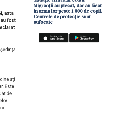
Migranții au plecat, dar au lăsat
în urma lor peste 1.000 de copii.
i, asta
Centrele de protecție sunt
 au fost
sufocate
declarat
 ședința
cine ați
r. Este
Cât de
lor.
mi