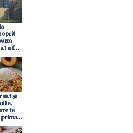
la
 oprit
cauza
a 1 a fost
sici și
ilie.
are te
a prima