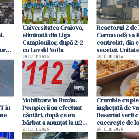
Universitatea Craiova,
Reactorul 2 de 
i.
eliminată din Liga
Cernavodă va fi
Campionilor, după 2-2
controlat, din 
furau
cu Levski Sofia
secetei. Unitate
și
deja oprită
29 IULIE 2026
29 IULIE 2026
ă
Mobilizare în Buzău.
Crumble cu pier
T în
Pompierii au efectuat
înghețată de van
ane
căutări, după ce un
Desertul verii c
bărbat a anunțat la 112
cucerește de l
că a văzut un obiect
lingură
27 IULIE 2026
26 IULIE 2026
luminos