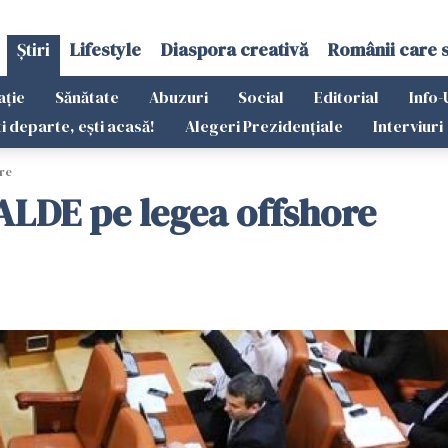
Știri
Lifestyle
Diaspora creativă
Românii care 
ație
Sănătate
Abuzuri
Social
Editorial
Info-
ti departe, ești acasă!
Alegeri Prezidențiale
Interviuri
re
-ALDE pe legea offshore