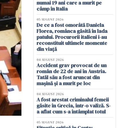
numai 19 ani care a murit pe
câmp în Italia
05 AUGUST 2026
De ce a fost omorâtă Daniela
Florea, românca găsită în lada
patului. Procurorii italieni i-au
reconstituit ultimele momente
din viață
04 AUGUST 2026
Accident grav provocat de un
român de 22 de ani în Austria.
Tatăl său a fost aruncat din
mașină și a murit pe loc
04 AUGUST 2026
A fost arestat criminalul femeii
găsite în Grecia, într-o valiză. S-
a aflat cum s-a întâmplat totul
05 AUGUST 2026
Situație critică în Ceuta: