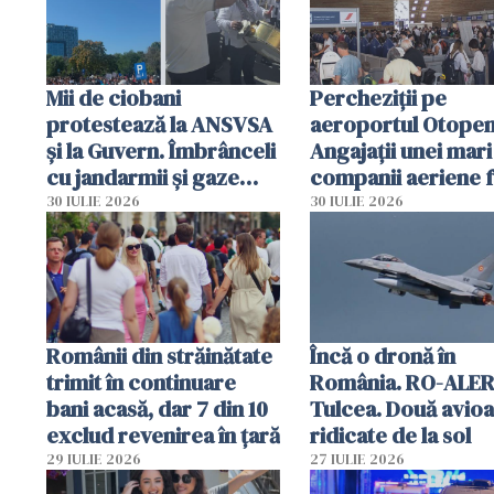
Mii de ciobani
Percheziții pe
protestează la ANSVSA
aeroportul Otopen
și la Guvern. Îmbrânceli
Angajații unei mari
cu jandarmii și gaze
companii aeriene 
lacrimogene
parfumuri, ceasuri 
30 IULIE 2026
30 IULIE 2026
mâncarea destinat
vânzării
Românii din străinătate
Încă o dronă în
trimit în continuare
România. RO-ALER
bani acasă, dar 7 din 10
Tulcea. Două avio
exclud revenirea în țară
ridicate de la sol
29 IULIE 2026
27 IULIE 2026