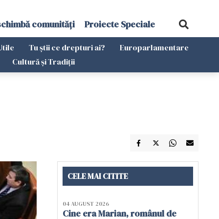
schimbă comunități
Proiecte Speciale
Utile
Tu știi ce drepturi ai?
Europarlamentare
Cultură și Tradiții
CELE MAI CITITE
04 AUGUST 2026
Cine era Marian, românul de