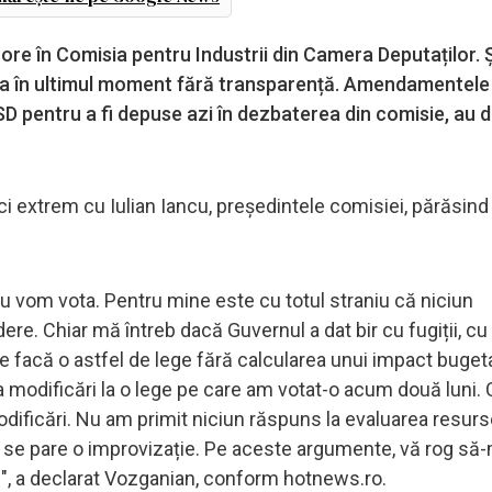
e în Comisia pentru Industrii din Camera Deputaților. Ș
ea în ultimul moment fără transparență. Amendamentele
SD pentru a fi depuse azi în dezbaterea din comisie, au 
i extrem cu Iulian Iancu, președintele comisiei, părăsind
 nu vom vota. Pentru mine este cu totul straniu că niciun
re. Chiar mă întreb dacă Guvernul a dat bir cu fugiții, cu 
facă o astfel de lege fără calcularea unui impact bugeta
a modificări la o lege pe care am votat-o acum două luni. 
ificări. Nu am primit niciun răspuns la evaluarea resurse
 se pare o improvizație. Pe aceste argumente, vă rog să-
ii", a declarat Vozganian, conform hotnews.ro.