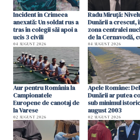
Incident în Crimeea
Radu Miruţă: Nivel
anexată: Un soldat rus a
Dunării a crescut, 
tras în colegii săi apoi a
zona centralei nuc
ucis 3 civili
de la Cernavodă, c
cm faţă de ziua tr
04 AUGUST 2026
04 AUGUST 2026
Aur pentru România la
Apele Române: Deb
Campionatele
Dunării ar putea c
Europene de canotaj de
sub minimul istoric
la Varese
august 2003
02 AUGUST 2026
02 AUGUST 2026