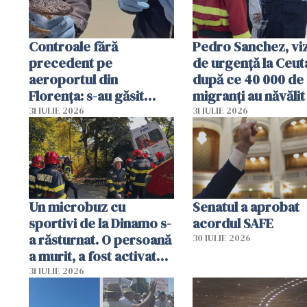
Controale fără
Pedro Sanchez, viz
precedent pe
de urgență la Ceut
aeroportul din
după ce 40 000 de
Florența: s-au găsit
migranți au năvălit
capete de aligator și o
teritoriul spaniol:
31 IULIE 2026
31 IULIE 2026
sumă imensă de bani
mobiliza toate
resursele"
Un microbuz cu
Senatul a aprobat
sportivi de la Dinamo s-
acordul SAFE
a răsturnat. O persoană
30 IULIE 2026
a murit, a fost activat
planul roșu de
31 IULIE 2026
intervenție