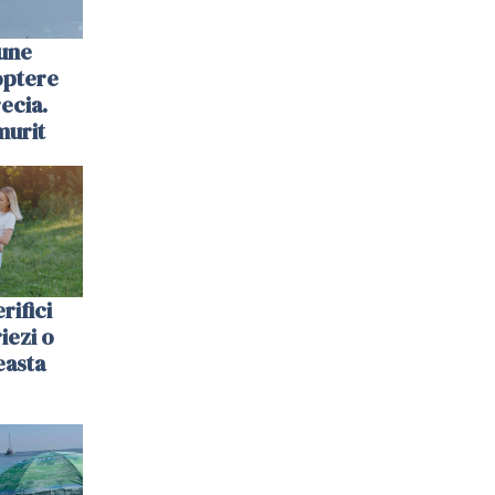
une
optere
ecia.
murit
rifici
riezi o
easta