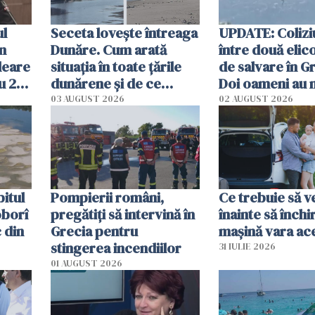
ul
Seceta lovește întreaga
UPDATE: Colizi
în
Dunăre. Cum arată
între două elic
leare
situația în toate țările
de salvare în Gr
u 2
dunărene și de ce
Doi oameni au 
ecută
România resimte
03 AUGUST 2026
02 AUGUST 2026
efectele, deși a plouat
în iulie
itul
Pompierii români,
Ce trebuie să ve
oborî
pregătiţi să intervină în
înainte să închi
 din
Grecia pentru
mașină vara ac
stingerea incendiilor
31 IULIE 2026
01 AUGUST 2026