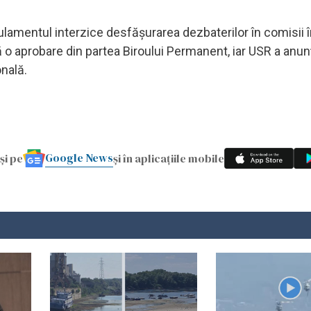
lamentul interzice desfășurarea dezbaterilor în comisii î
ră o aprobare din partea Biroului Permanent, iar USR a anun
nală.
Google News
și pe
și în aplicațiile mobile