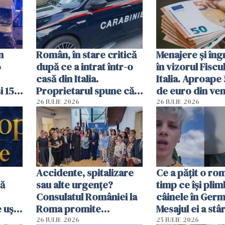
n
Român, în stare critică
Menajere și îngr
o
după ce a intrat într-o
în vizorul Fiscu
casă din Italia.
Italia. Aproape
i 15
Proprietarul spune că
de euro din veni
s-a apărat cu un cuțit
ascunși de autor
26 IULIE 2026
26 IULIE 2026
Accidente, spitalizare
Ce a pățit o ro
bă
sau alte urgențe?
timp ce își pli
Consulatul României la
câinele în Germ
 uși
Roma promite
Mesajul ei a stâr
u
intervenții în doar 24
dezbateri apri
26 IULIE 2026
25 IULIE 2026