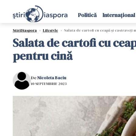
Politică
Internațional
StiriDiaspora
›
Lifestyle
›
Salata de cartofi cu ceapă și castraveți 
Salata de cartofi cu cea
pentru cină
De
Nicoleta Baciu
10 SEPTEMBRIE 2023