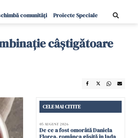
schimbă comunități
Proiecte Speciale
combinație câștigătoare
CELE MAI CITITE
05 AUGUST 2026
De ce a fost omorâtă Daniela
Florea, românca găsită în lada