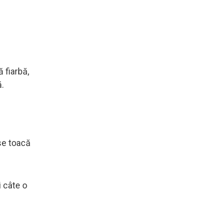
 fiarbă,
ă.
 se toacă
i câte o