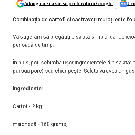
Adaugă-ne ca sursă preferată în Google
Urm
Combinația de cartofi și castraveți murați este fol
Vă sugerăm să pregătiți o salată simplă, dar delicio
perioadă de timp.
În plus, poți schimba ușor ingredientele din salată: p
pui sau porc) sau chiar pește. Salata va avea un gus
Ingrediente:
Cartof - 2 kg,
maioneză - 160 grame,