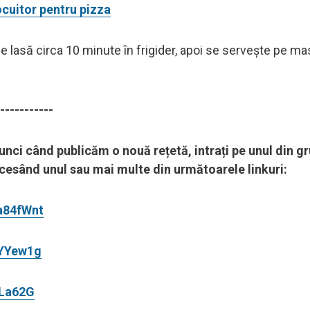
ocuitor pentru pizza
e lasă circa 10 minute în frigider, apoi se servește pe ma
-----------
tunci când publicăm o nouă rețetă, intrați pe unul din gr
accesând unul sau mai multe din următoarele linkuri:
a84fWnt
aYYew1g
FLa62G