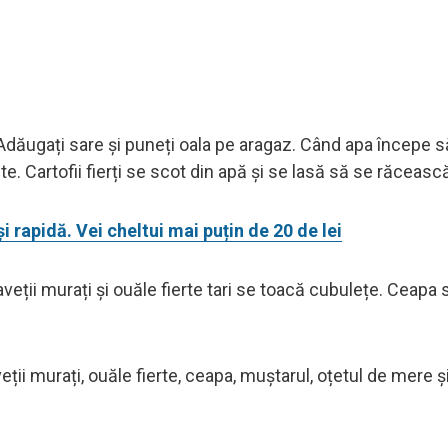
ă. Adăugați sare și puneți oala pe aragaz. Când apa începe să
e. Cartofii fierți se scot din apă și se lasă să se răceasc
și rapidă. Vei cheltui mai puțin de 20 de lei
traveții murați și ouăle fierte tari se toacă cubulețe. Ceapa
ii murați, ouăle fierte, ceapa, muștarul, oțetul de mere ș