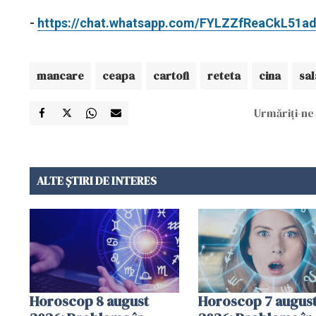
-
https://chat.whatsapp.com/FYLZZfReaCkL51
mancare
ceapa
cartofi
reteta
cina
sal
Urmăriți-ne 
ALTE ȘTIRI DE INTERES
Horoscop 8 august
Horoscop 7 augus