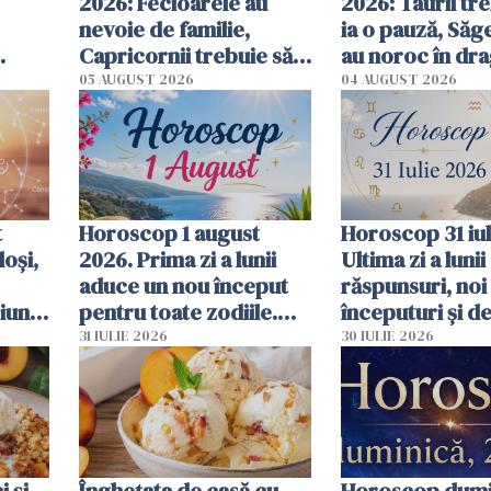
2026: Fecioarele au
2026: Taurii tr
nevoie de familie,
ia o pauză, Săge
Capricornii trebuie să
au noroc în dra
gestioneze banii -
previziuni com
05 AUGUST 2026
04 AUGUST 2026
previziuni complete
t
Horoscop 1 august
Horoscop 31 iul
loși,
2026. Prima zi a lunii
Ultima zi a luni
aduce un nou început
răspunsuri, noi
iuni
pentru toate zodiile.
începuturi și de
Astrele deschid uși
care pot schim
31 IULIE 2026
30 IULIE 2026
către schimbări,
cursul pentru f
oportunități
zodie
 și
Înghețata de casă cu
Horoscop dumi