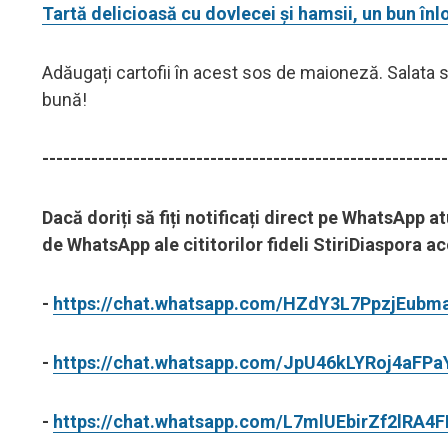
Tartă delicioasă cu dovlecei și hamsii, un bun înl
Adăugați cartofii în acest sos de maioneză. Salata s
bună!
----------------------------------------------------------
Dacă doriți să fiți notificați direct pe WhatsApp a
de WhatsApp ale cititorilor fideli StiriDiaspora 
-
https://chat.whatsapp.com/HZdY3L7PpzjEubm
-
https://chat.whatsapp.com/JpU46kLYRoj4aFP
-
https://chat.whatsapp.com/L7mlUEbirZf2lRA4