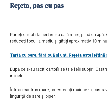
Rețeta, pas cu pas
Puneți cartofii la fiert într-o oală mare, plină cu ap
reduceți focul la mediu și gătiți aproximativ 10 minut
Tartă cu pere, fără ouă și unt. Rețeta este ieftină 
După ce s-au răcit, cartofii se taie felii subțiri. Cas
în inele.
Într-un castron mare, amestecați maioneza, castraveț
linguriță de sare și piper.