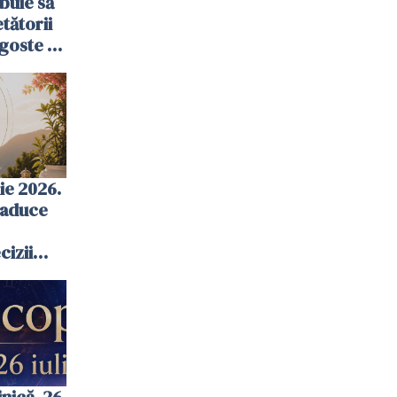
ebuie să
tătorii
goste -
plete
ie 2026.
i aduce
cizii
ba
iecare
nică, 26