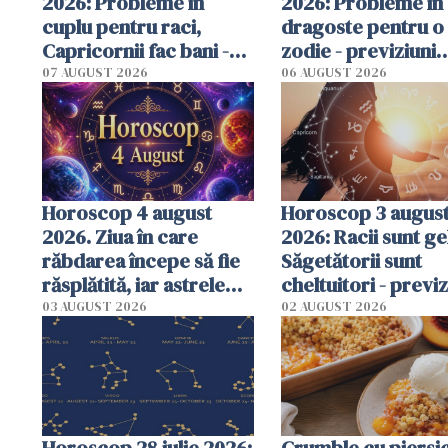
2026: Probleme în
2026: Probleme în
cuplu pentru raci,
dragoste pentru o
Capricornii fac bani -
zodie - previziuni
previziuni complete
complete
07 AUGUST 2026
06 AUGUST 2026
Horoscop 4 august
Horoscop 3 augus
2026. Ziua în care
2026: Racii sunt ge
răbdarea începe să fie
Săgetătorii sunt
răsplătită, iar astrele
cheltuitori - previz
aduc vești bune
complete
03 AUGUST 2026
02 AUGUST 2026
Horoscop 28 iulie 2026:
Crumble cu piersici