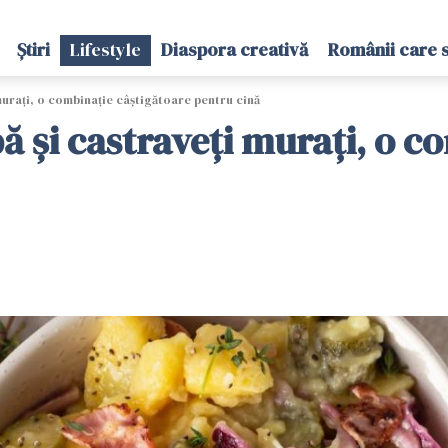
Știri
Lifestyle
Diaspora creativă
Românii care 
murați, o combinație câștigătoare pentru cină
pă și castraveți murați, o 