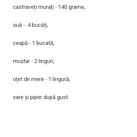
castraveți murați - 140 grame,
ouă - 4 bucăți,
ceapă - 1 bucată,
muştar - 2 linguri,
oțet de mere - 1 lingură,
sare și piper după gust.