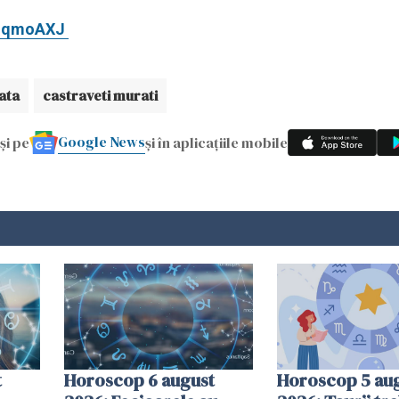
adqmoAXJ
ata
castraveti murati
Google News
și pe
și în aplicațiile mobile
t
Horoscop 6 august
Horoscop 5 au