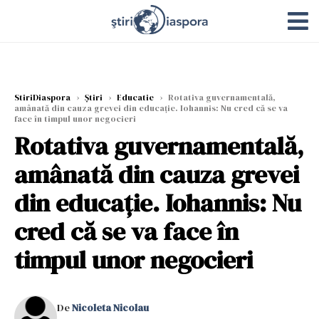
StiriDiaspora
›
Știri
›
Educatie
›
Rotativa guvernamentală,
amânată din cauza grevei din educație. Iohannis: Nu cred că se va
face în timpul unor negocieri
Rotativa guvernamentală,
amânată din cauza grevei
din educație. Iohannis: Nu
cred că se va face în
timpul unor negocieri
De
Nicoleta Nicolau