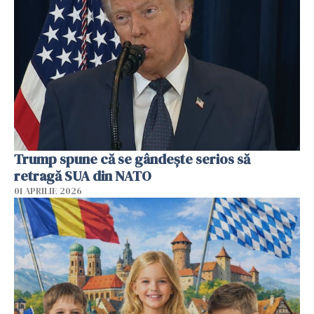
Trump spune că se gândeşte serios să
retragă SUA din NATO
01 APRILIE 2026