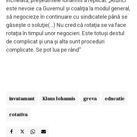
încheiată, preşedintele Iohannis a replicat: „Atunci
este nevoie ca Guvernul şi coaliţia la modul general,
să negocieze în continuare cu sindicatele până se
găseşte o soluţie(...) Nu cred că rotaţia se va face
rotaţia în timpul unor negocieri. Este totuşi destul
de complicat şi una şi alta sunt proceduri
complicate. Se pot lua pe rând“
invatamant
Klaus Iohannis
greva
educatie
rotativa