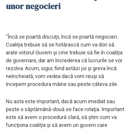
unor negocieri
"Încă se poartă discuţii, încă se poartă negocieri.
Coaliţia trebuie să se hotărască cum va dori să
arate viitorul Guvern şi cine trebuie să fie în coaliţia
de guvernare, dar am încrederea că lucrurile se vor
rezolva. Acum, sigur, fiind astăzi joi şi greva încă
neîncheiată, vom vedea dacă vom reuşi să
începem procedura mâine sau peste câteva zile.
Nu asta este important, dacă acum imediat sau
peste o săptămână-două se face rotaţia. Important
este să avem o procedură clară, să ştim cum va
funcţiona coaliţia şi să avem un guvern care