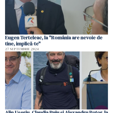
Eugen Terteleac, la "România are nevoie de
tine, implică-te"
27 SEPTEMBRIE 2024
Alin Ușeriu, Claudia Puiu și Alexandru Potor, la