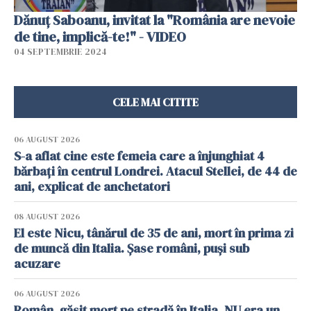
Dănuț Saboanu, invitat la "România are nevoie
de tine, implică-te!" - VIDEO
04 SEPTEMBRIE 2024
CELE MAI CITITE
06 AUGUST 2026
S-a aflat cine este femeia care a înjunghiat 4
bărbați în centrul Londrei. Atacul Stellei, de 44 de
ani, explicat de anchetatori
08 AUGUST 2026
El este Nicu, tânărul de 35 de ani, mort în prima zi
de muncă din Italia. Șase români, puși sub
acuzare
06 AUGUST 2026
Român, găsit mort pe stradă în Italia. NU era un