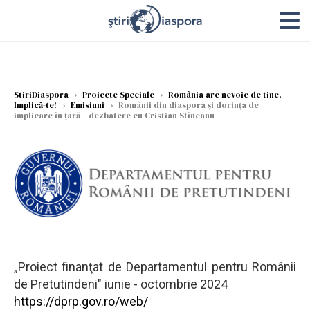
StiriDiaspora
›
Proiecte Speciale
›
România are nevoie de tine,
Implică-te!
›
Emisiuni
›
Românii din diaspora și dorința de
implicare în țară – dezbatere cu Cristian Stîncanu
„Proiect finanţat de Departamentul pentru Românii
de Pretutindeni" iunie - octombrie 2024
https://dprp.gov.ro/web/