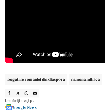
bogatiile romaniei din diaspora
ramona mitrica
Urmăriți-ne și pe
Google News