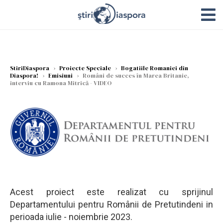
StiriDiaspora
›
Proiecte Speciale
›
Bogatiile Romaniei din
Diaspora!
›
Emisiuni
›
Români de succes în Marea Britanie,
interviu cu Ramona Mitrică - VIDEO
Acest proiect este realizat cu sprijinul
Departamentului pentru Românii de Pretutindeni in
perioada iulie - noiembrie 2023.