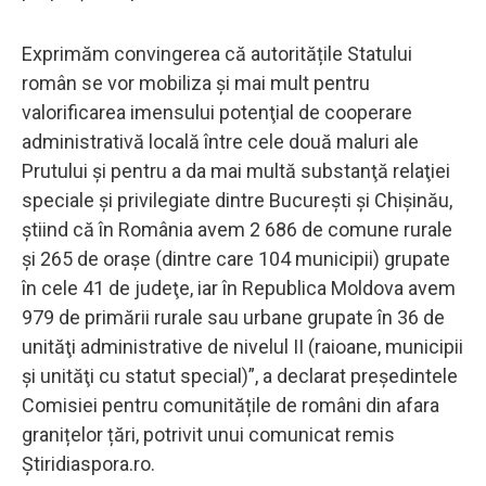
Exprimăm convingerea că autoritățile Statului
român se vor mobiliza şi mai mult pentru
valorificarea imensului potenţial de cooperare
administrativă locală între cele două maluri ale
Prutului şi pentru a da mai multă substanţă relaţiei
speciale şi privilegiate dintre Bucureşti şi Chişinău,
ştiind că în România avem 2 686 de comune rurale
şi 265 de oraşe (dintre care 104 municipii) grupate
în cele 41 de judeţe, iar în Republica Moldova avem
979 de primării rurale sau urbane grupate în 36 de
unităţi administrative de nivelul II (raioane, municipii
şi unităţi cu statut special)”, a declarat președintele
Comisiei pentru comunitățile de români din afara
granițelor țări, potrivit unui comunicat remis
Știridiaspora.ro.