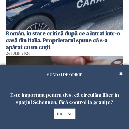
Român, în stare critică după ce a intrat într-o
casă din Italia. Proprietarul spune că s-a
apărat cu un cuțit
26 IULIE 2026
SONDAJ DE OPINIE
Este important pentru dvs. că circulăm liber în
spațiul Schengen, fără control la granițe?
Da
Nu
Menajere și îngrijitori, în vizorul Fiscului din