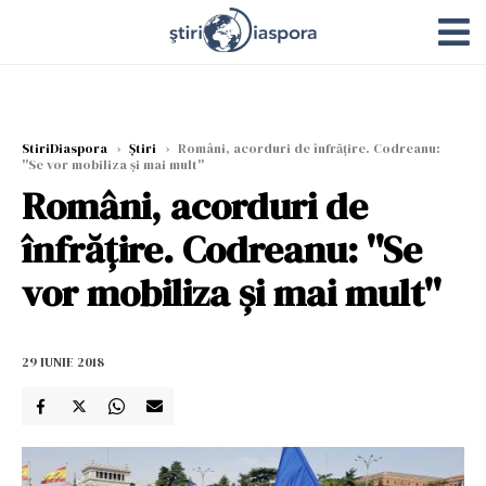
StiriDiaspora
›
Știri
›
Români, acorduri de înfrățire. Codreanu:
''Se vor mobiliza și mai mult''
Români, acorduri de
înfrățire. Codreanu: ''Se
vor mobiliza și mai mult''
29 IUNIE 2018