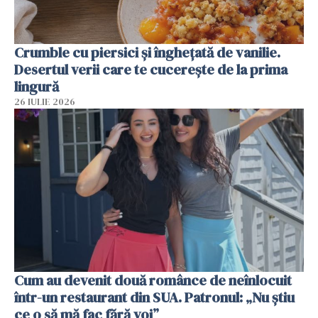
Crumble cu piersici și înghețată de vanilie.
Desertul verii care te cucerește de la prima
lingură
26 IULIE 2026
Cum au devenit două românce de neînlocuit
într-un restaurant din SUA. Patronul: „Nu știu
ce o să mă fac fără voi”