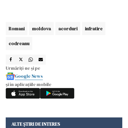
Romani
moldova
acorduri
infratire
codreanu
Urmăriți-ne și pe
Google News
și în aplicațiile mobile
ALTE ȘTIRI DE INTERES